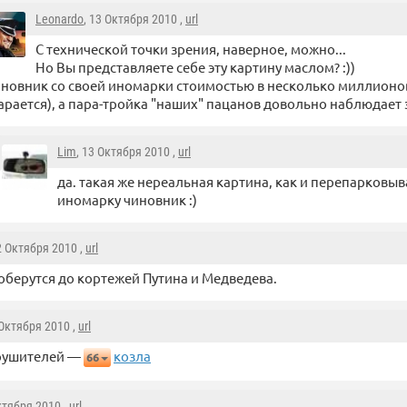
Leonardo
, 13 Октября 2010 ,
url
С технической точки зрения, наверное, можно...
Но Вы представляете себе эту картину маслом? :))
новник со своей иномарки стоимостью в несколько миллионов
арается), а пара-тройка "наших" пацанов довольно наблюдает
Lim
, 13 Октября 2010 ,
url
да. такая же нереальная картина, как и перепарко
иномарку чиновник :)
2 Октября 2010 ,
url
оберутся до кортежей Путина и Медведева.
 Октября 2010 ,
url
арушителей —
козла
66
ктября 2010 ,
url