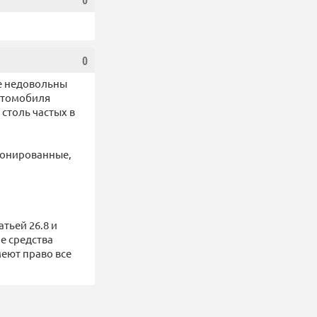
0
0
е недовольны
автомобиля
столь частых в
 тонированные,
атьей 26.8 и
ие средства
еют право все