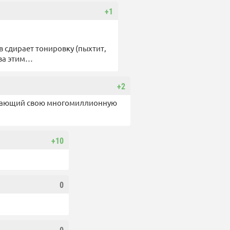
+1
 сдирает тонировку (пыхтит,
 за этим…
+2
вывающий свою многомиллионную
+10
0