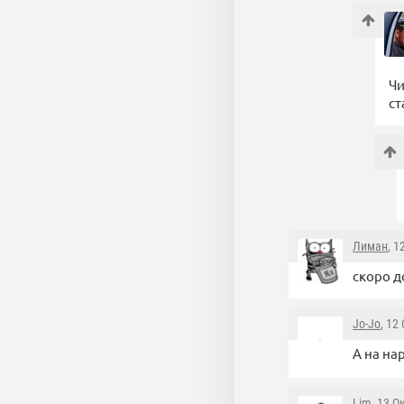
Чи
ст
Лиман
, 1
скоро д
Jo-Jo
, 12
А на н
Lim
, 13 О