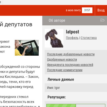
И
Вход
в мою ленту
3157
Об авторе
й депутатов
latpost
Профиль
|
Статистика
еряют
закона
уют
Последние добавленные новости
Одобренные новости
Френдлента последних новостей
обсуждений со стороны
Последние комментарии
ики и депутаты будут
на Кислицына. – Закон,
Личные данные
едь, теми, кто его
лей парковку перед
Имя: Igor
 передних стекол
Репутация:
ь безопасность всех
 все автолюбители и, в