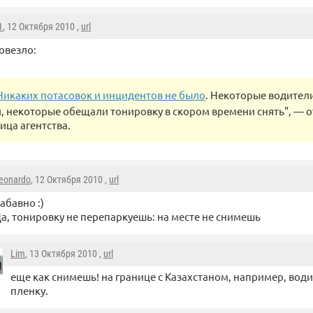
1
, 12 Октября 2010 ,
url
овезло:
Никаких потасовок и инцидентов не было
. Некоторые водител
, некоторые обещали тонировку в скором времени снять", — 
ица агентства.
eonardo
, 12 Октября 2010 ,
url
абавно :)
а, тонировку не перепаркуешь: на месте не снимешь
Lim
, 13 Октября 2010 ,
url
еще как снимешь! на границе с Казахстаном, например, вод
пленку.