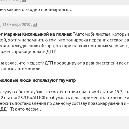
ев какой-то заодно пропиарился…
7
, 14 Октября 2010 ,
url
от Марины Кислицыной не полная:
"Автомобилистам, которы
ой, хотим напомнить о том, что тонировка передних стекол 
одит к ухудшению обзора, что при плохих погодных условиях, 
может спровоцировать ДТП".
ина взяла, что мешает? ДТП провоцируют в равной степени как
ованные автомобили.
молодые люди используют тауметр
засунут себе поглубже, «в соответствии с частью 1 статьи 28.3, ст
 2 статьи 23.3 КоАП РФ возбуждать дела, применять техническ
носить постановления по данному составу правонарушения им
ДД". Так что лесом…