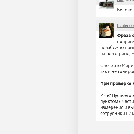
Белокон
Hunter77
Фраза 
поправк
неизбежно прив
нашей стране, 
C чего это Мар
так и не тонир
При проверке 
И че? Пусть его 
пунктом 6 части
измерения и вы
сотрудники ГИБ