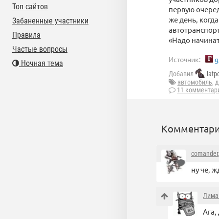
Топ сайтов
первую очеред
же день, когд
Забаненные участники
автотранспорт
Правила
«Надо начинат
Частые вопросы
Источник:
g
Ночная тема
Добавил
latp
автомобиль
,
д
11 комментар
Комментари
comander
ну че, 
Лима
Ага,