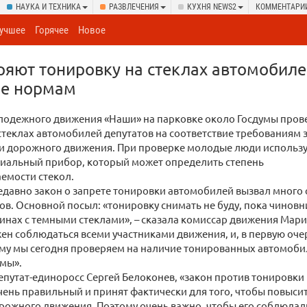
НАУКА И ТЕХНИКА
РАЗВЛЕЧЕНИЯ
КУХНЯ NEWS2
КОММЕНТАРИ
учшее
Горячее
Новое
яют тонировку на стеклах автомобиле
ие нормам
лодежного движения «Наши» на парковке около Госдумы пров
стеклах автомобилей депутатов на соответствие требованиям 
ти дорожного движения. При проверке молодые люди использ
циальный прибор, который может определить степень
емости стекол.
давно закон о запрете тонировки автомобилей вызвал много 
в. Основной посыл: «тонировку снимать не буду, пока чиновн
инах с темными стеклами», – сказала комиссар движения Мари
ен соблюдаться всеми участниками движения, и, в первую очер
ому мы сегодня проверяем на наличие тонированных автомоби
умы».
епутат-единоросс Сергей Белоконев, «закон против тонировки
ень правильный и принят фактически для того, чтобы повысит
рожного движения. Поэтому очень важно, чтобы его соблюдали