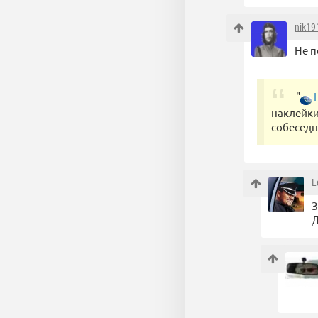
nik19
Не п
"
наклейки
собеседн
L
З
Д