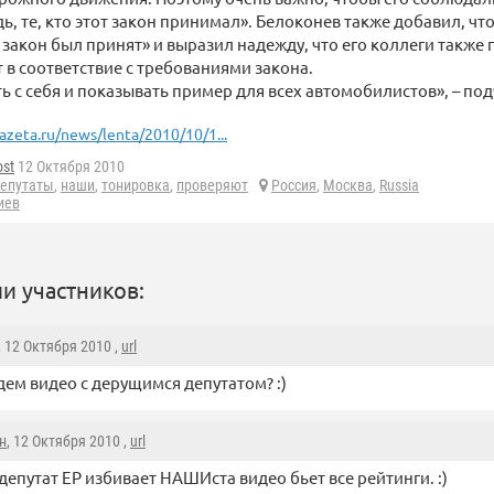
ь, те, кто этот закон принимал». Белоконев также добавил, что
а закон был принят» и выразил надежду, что его коллеги также 
 в соответствие с требованиями закона.
ь с себя и показывать пример для всех автомобилистов», – под
azeta.ru/news/lenta/2010/10/1...
ost
12 Октября 2010
епутаты
,
наши
,
тонировка
,
проверяют
Россия
,
Москва
,
Russia
иев
и участников:
, 12 Октября 2010 ,
url
ждем видео с дерущимся депутатом? :)
н
, 12 Октября 2010 ,
url
 депутат ЕР избивает НАШИста видео бьет все рейтинги. :)