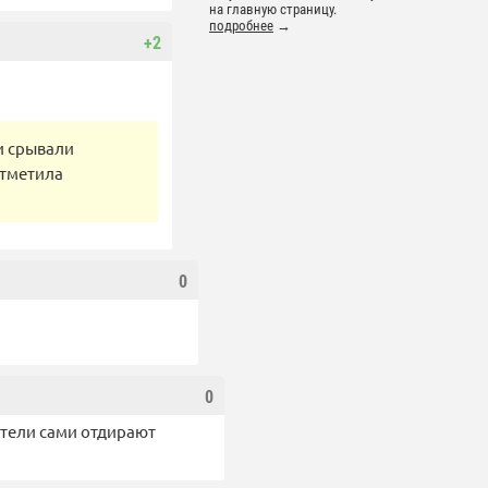
на главную страницу.
подробнее
→
+2
и срывали
отметила
0
0
ители сами отдирают