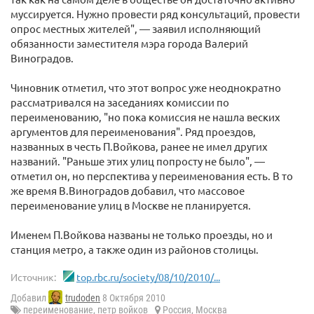
муссируется. Нужно провести ряд консультаций, провести
опрос местных жителей", — заявил исполняющий
обязанности заместителя мэра города Валерий
Виноградов.
Чиновник отметил, что этот вопрос уже неоднократно
рассматривался на заседаниях комиссии по
переименованию, "но пока комиссия не нашла веских
аргументов для переименования". Ряд проездов,
названных в честь П.Войкова, ранее не имел других
названий. "Раньше этих улиц попросту не было", —
отметил он, но перспектива у переименования есть. В то
же время В.Виноградов добавил, что массовое
переименование улиц в Москве не планируется.
Именем П.Войкова названы не только проезды, но и
станция метро, а также один из районов столицы.
Источник:
top.rbc.ru/society/08/10/2010/...
Добавил
trudoden
8 Октября 2010
переименование
,
петр войков
Россия
,
Москва