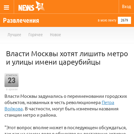
Вход
Развлечения
в мою ленту
2679
Лучшее
Горячее
Новое
Власти Москвы хотят лишить метро
и улицы имени цареубийцы
отметили
23
в архиве
Власти Москвы задумались о переименовании городских
объектов, названных в честь революционера
Петра
Войкова
. В частности, могут быть изменены названия
станции метро и района.
"Этот вопрос вполне может в последующем обсуждаться,
так как на самом деле в обществе он достаточно активно