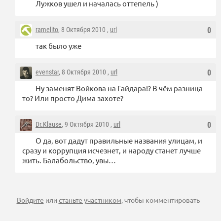
Лужков ушел и началась оттепель )
ramelito
, 8 Октября 2010 ,
url
0
так было уже
evenstar
, 8 Октября 2010 ,
url
0
Ну заменят Войкова на Гайдара!? В чём разница
то? Или просто Дима захоте?
Dr.Klause
, 9 Октября 2010 ,
url
0
О да, вот дадут правильные названия улицам, и
сразу и коррупция исчезнет, и народу станет лучше
жить. Балабольство, увы…
Войдите
или
станьте участником
, чтобы комментировать