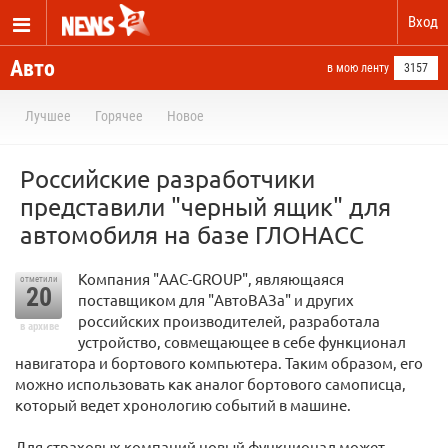
Вход
Авто
в мою ленту
3157
Лучшее
Горячее
Новое
Российские разработчики
представили "черный ящик" для
автомобиля на базе ГЛОНАСС
Компания "AAC-GROUP", являющаяся
отметили
20
поставщиком для "АвтоВАЗа" и других
российских производителей, разработала
в архиве
устройство, совмещающее в себе функционал
навигатора и бортового компьютера. Таким образом, его
можно использовать как аналог бортового самописца,
который ведет хронологию событий в машине.
Для страховых компаний новый функционал может