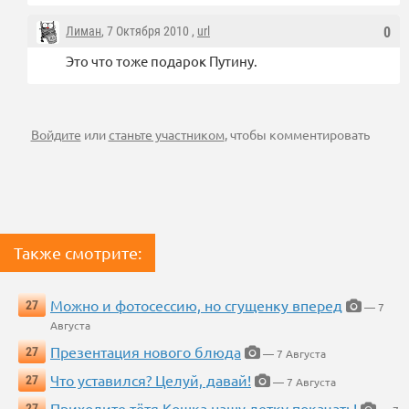
Лиман
, 7 Октября 2010 ,
url
0
Это что тоже подарок Путину.
Войдите
или
станьте участником
, чтобы комментировать
Также смотрите:
Можно и фотосессию, но сгущенку вперед
27
— 7
Августа
Презентация нового блюда
27
— 7 Августа
Что уставился? Целуй, давай!
27
— 7 Августа
Приходите тётя Кошка нашу детку покачать!
27