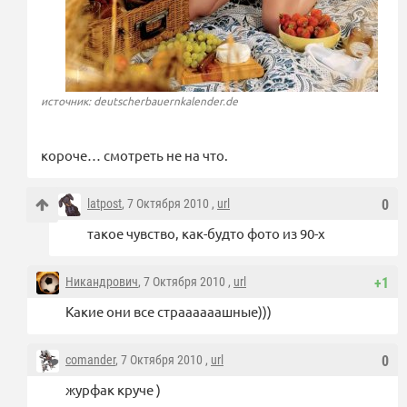
источник: deutscherbauernkalender.de
короче… смотреть не на что.
latpost
, 7 Октября 2010 ,
url
0
такое чувство, как-будто фото из 90-х
Никандрович
, 7 Октября 2010 ,
url
+1
Какие они все страааааашные)))
comander
, 7 Октября 2010 ,
url
0
журфак круче )