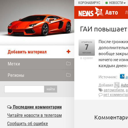
КОРОНАВИРУС
НОВОСТИ
Авто
Л
ГАИ повышает 
После громких
отметили
7
дополнительны
Добавить материал
вообще закрыв
человек
в архиве
ничего не изм
Метки
каждым днем с
Регионы
Источник:
a
Добавил
Aut
автомобили
,
а
нет коммента
Последние комментарии
Читайте новости в телеграм
Комментари
Сообщить об ошибке