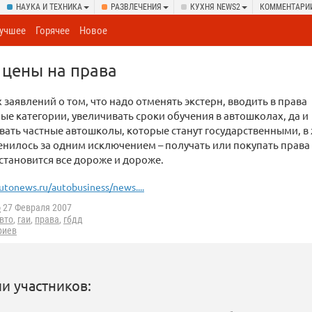
НАУКА И ТЕХНИКА
РАЗВЛЕЧЕНИЯ
КУХНЯ NEWS2
КОММЕНТАРИ
учшее
Горячее
Новое
цены на права
 заявлений о том, что надо отменять экстерн, вводить в права
е категории, увеличивать сроки обучения в автошколах, да и
ать частные автошколы, которые станут государственными, в
енилось за одним исключением – получать или покупать права 
тановится все дороже и дороже.
utonews.ru/autobusiness/news....
o
27 Февраля 2007
вто
,
гаи
,
права
,
гбдд
риев
и участников: