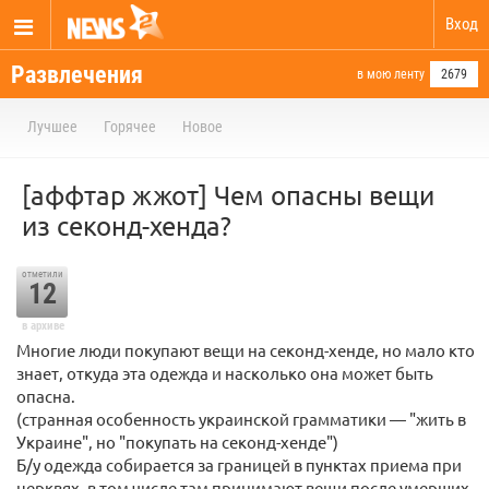
Вход
Развлечения
в мою ленту
2679
Лучшее
Горячее
Новое
[аффтар жжот] Чем опасны вещи
из секонд-хенда?
отметили
12
в архиве
Многие люди покупают вещи на секонд-хенде, но мало кто
знает, откуда эта одежда и насколько она может быть
опасна.
(странная особенность украинской грамматики — "жить в
Украине", но "покупать на секонд-хенде")
Б/у одежда собирается за границей в пунктах приема при
церквях, в том числе там принимают вещи после умерших