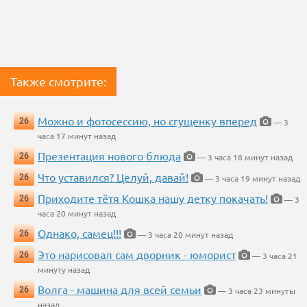
Также смотрите:
Можно и фотосессию, но сгущенку вперед
26
— 3
часа 17 минут назад
Презентация нового блюда
26
— 3 часа 18 минут назад
Что уставился? Целуй, давай!
26
— 3 часа 19 минут назад
Приходите тётя Кошка нашу детку покачать!
26
— 3
часа 20 минут назад
Однако, самец!!!
26
— 3 часа 20 минут назад
Это нарисовал сам дворник - юморист
26
— 3 часа 21
минуту назад
Волга - машина для всей семьи
26
— 3 часа 23 минуты
назад