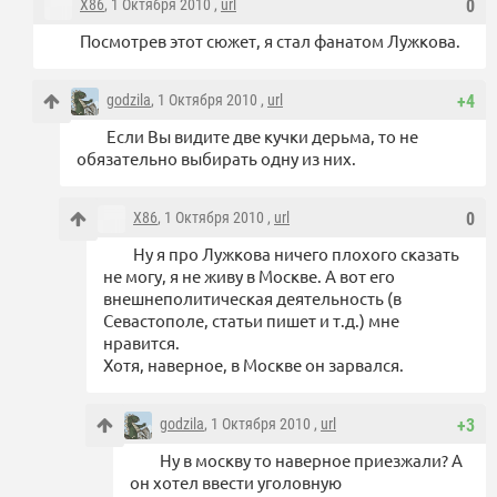
X86
, 1 Октября 2010 ,
url
0
Посмотрев этот сюжет, я стал фанатом Лужкова.
godzila
, 1 Октября 2010 ,
url
+4
Если Вы видите две кучки дерьма, то не
обязательно выбирать одну из них.
X86
, 1 Октября 2010 ,
url
0
Ну я про Лужкова ничего плохого сказать
не могу, я не живу в Москве. А вот его
внешнеполитическая деятельность (в
Севастополе, статьи пишет и т.д.) мне
нравится.
Хотя, наверное, в Москве он зарвался.
godzila
, 1 Октября 2010 ,
url
+3
Ну в москву то наверное приезжали? А
он хотел ввести уголовную