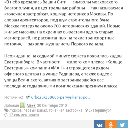
«В небо врезались башни Сити — символы московского
благополучия, а в центральные районы — так называемая
«точечная застройка», кошмар историков Москвы. По
словам архитекторов, под шум строительного бума
Москва потеряла около 700 исторических зданий. Новые
жилые массивы на окраинах вырастали вдоль старых
магистралей, не рассчитанных на такие транспортные
потоки», — заявили журналисты Первого канала.
Неожиданно на седьмой минуте сюжета появились кадры
Екатеринбурга. В частности — жилого комплекса «Кольцо
Екатерины» компании «МАН» и строящегося рядом
офисного центра на улице Радищева, а также видео с
улицы Белинского, активно застраивавшейся все
последние годы жилыми комплексами премиум-класса.
Источник:
urbc.ru/258685-pervyj-kanal-po...
Добавил
Alexei
30 Сентября 2010
лужков
,
первый канал
,
точечная застройка
Екатеринбург
12 комментариев