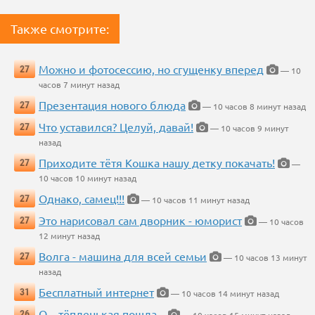
Также смотрите:
Можно и фотосессию, но сгущенку вперед
27
— 10
часов 7 минут назад
Презентация нового блюда
27
— 10 часов 8 минут назад
Что уставился? Целуй, давай!
27
— 10 часов 9 минут
назад
Приходите тётя Кошка нашу детку покачать!
27
—
10 часов 10 минут назад
Однако, самец!!!
27
— 10 часов 11 минут назад
Это нарисовал сам дворник - юморист
27
— 10 часов
12 минут назад
Волга - машина для всей семьи
27
— 10 часов 13 минут
назад
Бесплатный интернет
31
— 10 часов 14 минут назад
О....тёпленькая пошла...
26