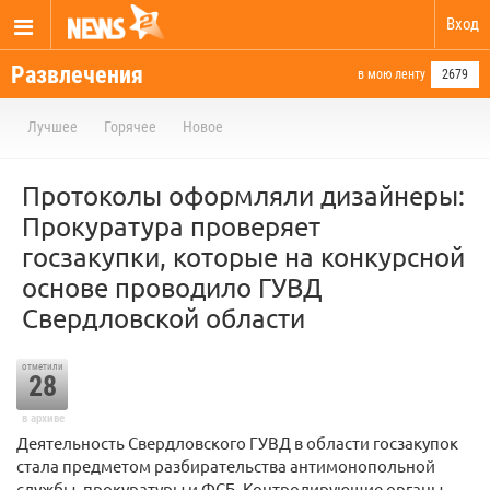
Вход
Развлечения
в мою ленту
2679
Лучшее
Горячее
Новое
Протоколы оформляли дизайнеры:
Прокуратура проверяет
госзакупки, которые на конкурсной
основе проводило ГУВД
Свердловской области
отметили
28
в архиве
Деятельность Свердловского ГУВД в области госзакупок
стала предметом разбирательства антимонопольной
службы, прокуратуры и ФСБ. Контролирующие органы