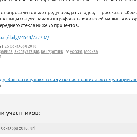
ас попросили только предупреждать людей, — рассказал «Ком
с пятницы мы уже начали штрафовать водителей машин, у кото
ереднего стекла ниже 75 процентов.
p.ru/daily/24564/737782/
91
25 Сентября 2010
равила
,
эксплуатация
,
кенгурятник
Россия
,
Москва
я
ду. Завтра вступают в силу новые правила эксплуатации 
0
и участников:
5 Сентября 2010 ,
url