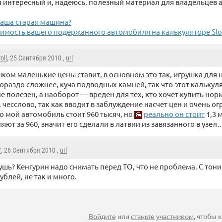
 интересный и, надеюсь, полезный материал для владельцев а
ваша старая машина?
оимость вашего подержанного автомобиля на калькуляторе Slo
oll
, 25 Сентября 2010 ,
url
ком маленькие цены ставит, в основном это так, игрушка для
гораздо сложнее, куча подводных камней, так что этот калькул
е полезен, а наоборот — вреден для тех, кто хочет купить но
чесслово, так как вводит в заблуждение насчет цен и очень ог
то мой автомобиль стоит 960 тысяч, но
реально он стоит
1,3 
яют за 960, значит его сделали в латвии из завязанного в узел
7
, 26 Сентября 2010 ,
url
чушь? Кенгурин надо снимать перед ТО, что не проблема. C тон
ублей, не так и много.
Войдите
или
станьте участником
, чтобы