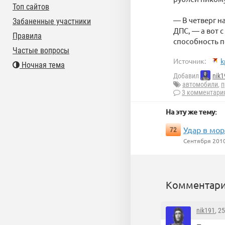
Топ сайтов
— В четверг н
Забаненные участники
ДПС, — а вот 
Правила
способность п
Частые вопросы
Источник:
k
Ночная тема
Добавил
nik1
автомобили
,
п
3 комментари
На эту же тему:
Удар в мор
72
Сентября 201
Комментари
nik191
, 2