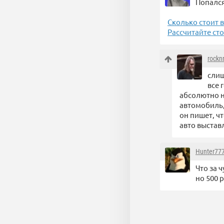
Попался
Сколько стоит 
Рассчитайте ст
rocknr
слиш
все 
абсолютно н
автомобиль, 
он пишет, ч
авто выставл
Hunter77
Что за 
но 500 р