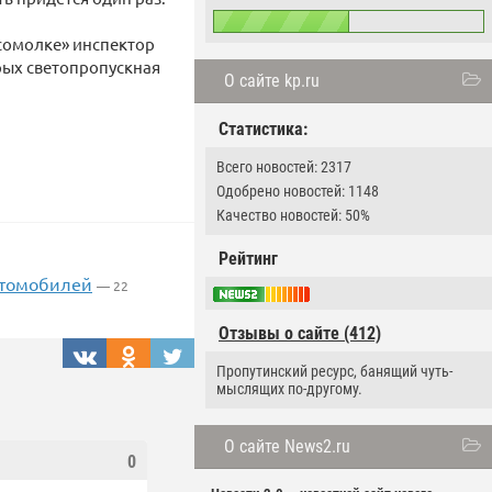
сомолке» инспектор
рых светопропускная
О сайте kp.ru
Статистика:
Всего новостей: 2317
Одобрено новостей: 1148
Качество новостей: 50%
Рейтинг
автомобилей
— 22
Отзывы о сайте (412)
Пропутинский ресурс, банящий чуть-
мыслящих по-другому.
О сайте News2.ru
0