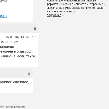
вто:
Новости 2.0 — новостной сайт нового
формата.
Вы сами выбираете интересные и
актуальные темы. Самые лучшие попадают
на главную страницу.
n.ru
подробнее
→
0
 неопытных, на рынке
ятор ничем
рмальный
раничен в опциях;)
миллиона, если такое
…
0
ировкой сложнее,
 комментировать