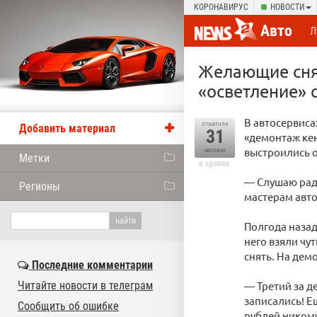
КОРОНАВИРУС
НОВОСТИ
Авто
Л
Желающие снят
«осветление» 
В автосервиса
отметили
Добавить материал
31
«демонтаж кен
выстроились 
человек
Метки
в архиве
— Слушаю ради
Регионы
мастерам авто
Полгода назад
него взяли чу
снять. На дем
Последние комментарии
Читайте новости в телеграм
— Третий за д
записались! Е
Сообщить об ошибке
рублей никому