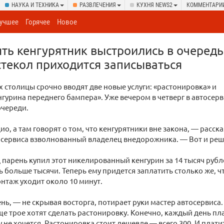
НАУКА И ТЕХНИКА
РАЗВЛЕЧЕНИЯ
КУХНЯ NEWS2
КОММЕНТАРИ
учшее
Горячее
Новое
ь кенгурятник выстроились в очередь.
стекол приходится записываться
х столицы срочно вводят две новые услуги: «растонировка» и
гурина переднего бампера». Уже вечером в четверг в автосер
очереди.
о, а там говорят о том, что кенгурятники вне закона, — расск
сервиса взволнованный владелец внедорожника. — Вот и реши
 парень купил этот никелированный кенгурин за 14 тысяч рублей
ть больше тысячи. Теперь ему придется заплатить столько же, 
онтаж уходит около 10 минут.
ень, — не скрывая восторга, потирает руки мастер автосервиса.
ще трое хотят сделать растонировку. Конечно, каждый день пл
 не хочется. Растонировка стоит дешевле — всего 300. И плати