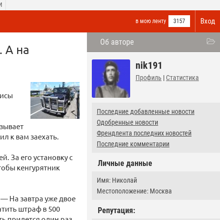
И
Вход
в мою ленту
3157
Об авторе
 А на
nik191
Профиль
|
Статистика
висы
Последние добавленные новости
Одобренные новости
азывает
Френдлента последних новостей
л к вам заехать.
Последние комментарии
. За его установку с
Личные данные
чтобы кенгурятник
Имя: Николай
Местоположение: Москва
 — На завтра уже двое
атить штраф в 500
Репутация:
ть придется один раз.