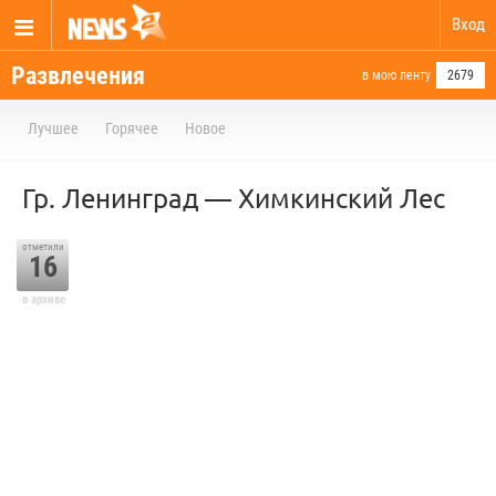
Вход
Развлечения
в мою ленту
2679
Лучшее
Горячее
Новое
Гр. Ленинград — Химкинский Лес
отметили
16
в архиве