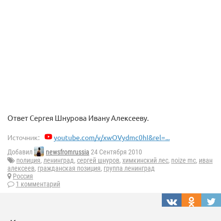
Ответ Сергея Шнурова Ивану Алексееву.
Источник:
youtube.com/v/xwOVydmc0hI&rel=...
Добавил
newsfromrussia
24 Сентября 2010
полиция
,
ленинград
,
сергей шнуров
,
химкинский лес
,
noize mc
,
иван
алексеев
,
гражданская позиция
,
группа ленинград
Россия
1 комментарий