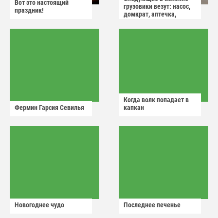
Вот это настоящий
грузовики везут: насос,
праздник!
домкрат, аптечка,
аварийный знак
Когда волк попадает в
Фермин Гарсия Севилья
капкан
Новогоднее чудо
Последнее печенье