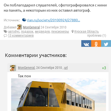
Он поблагодарил слушателей, сфотографировался с ними
на память, а некоторым из них оставил автограф.
Источник:
rian.ru/society/20100924/27880...
Добавил
MonGeneral
24 Сентября 2010
автобус
,
подарок
,
медведев
,
пенсионеры
Курская Область
13 комментариев
проблема (1)
Комментарии участников:
MonGeneral
, 24 Сентября 2010 ,
url
+3
Так пон