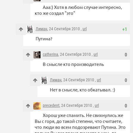
Ааа:) Хотя в любом случае интересно,
кто же создал "это"
Лиман
, 24 Сентября 2010 ,
url
+1
Путина?
catherina
, 24 Сентября 2010 ,
url
0
В смысле кто производитель
Лиман
, 24 Сентября 2010 ,
url
0
Нет в смысле, кто обкатывал. :)
precedent
, 24 Сентября 2010 ,
url
0
Хорош уже спамить. Не свихнулись же
Вы с горя, до такой степени, что считаете,
что люди во всем подозревают Путина. Это
только Вы все время думаете о нем, да