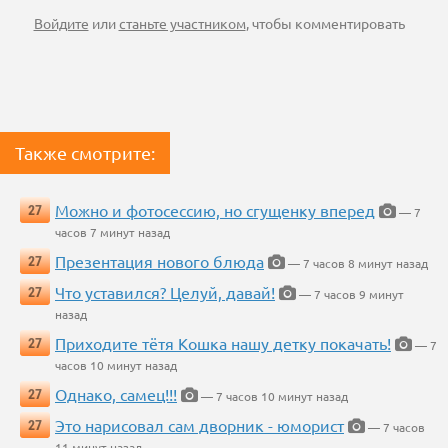
Войдите
или
станьте участником
, чтобы комментировать
Также смотрите:
Можно и фотосессию, но сгущенку вперед
27
— 7
часов 7 минут назад
Презентация нового блюда
27
— 7 часов 8 минут назад
Что уставился? Целуй, давай!
27
— 7 часов 9 минут
назад
Приходите тётя Кошка нашу детку покачать!
27
— 7
часов 10 минут назад
Однако, самец!!!
27
— 7 часов 10 минут назад
Это нарисовал сам дворник - юморист
27
— 7 часов
11 минут назад