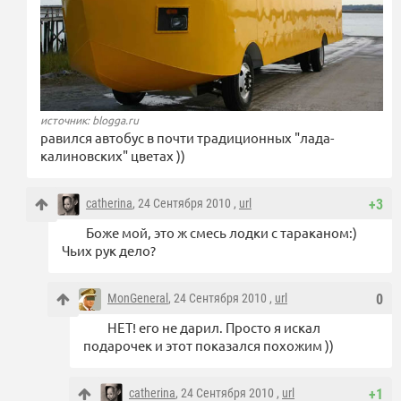
источник: blogga.ru
равился автобус в почти традиционных "лада-
калиновских" цветах ))
catherina
, 24 Сентября 2010 ,
url
+3
Боже мой, это ж смесь лодки с тараканом:)
Чьих рук дело?
MonGeneral
, 24 Сентября 2010 ,
url
0
НЕТ! его не дарил. Просто я искал
подарочек и этот показался похожим ))
catherina
, 24 Сентября 2010 ,
url
+1