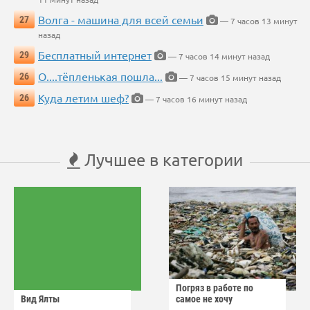
Волга - машина для всей семьи
27
— 7 часов 13 минут
назад
Бесплатный интернет
29
— 7 часов 14 минут назад
О....тёпленькая пошла...
26
— 7 часов 15 минут назад
Куда летим шеф?
26
— 7 часов 16 минут назад
Лучшее в категории
Погряз в работе по
Вид Ялты
самое не хочу