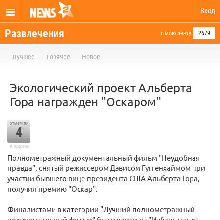
Вход
Развлечения
в мою ленту
2679
Лучшее
Горячее
Новое
Экологический проект Альберта
Гора награжден "Оскаром"
отметили
4
в архиве
Полнометражный документальный фильм "Неудобная
правда", снятый режиссером Дэвисом Гуггенхаймом при
участии бывшего вице-президента США Альберта Гора,
получил премию "Оскар".
Финалистами в категории "Лучший полнометражный
документальный фильм" были картины "Избавь нас от