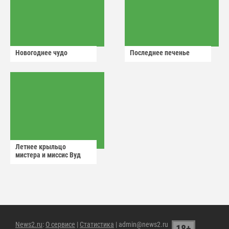
Новогоднее чудо
Последнее печенье
Летнее крыльцо
мистера и миссис Вуд
News2.ru
:
О сервисе
|
Статистика
| admin@news2.ru
18+