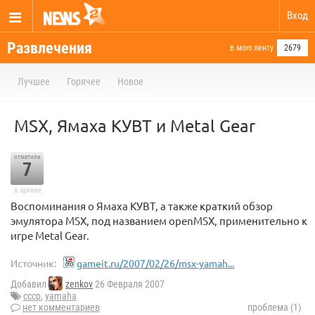
Вход
Развлечения
в мою ленту
2679
Лучшее
Горячее
Новое
MSX, Ямаха КУВТ и Metal Gear
отметили
7
в архиве
Воспоминания о Ямаха КУВТ, а также краткий обзор
эмулятора MSX, под названием openMSX, применительно к
игре Metal Gear.
Источник:
gameit.ru/2007/02/26/msx-yamah...
Добавил
zenkov
26 Февраля 2007
ссср
,
yamaha
нет комментариев
проблема (1)