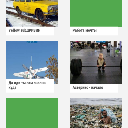
Yellow subДРИЗИН
Работа мечты
Да иди ты сам знаешь
куда
Астерикс - начало