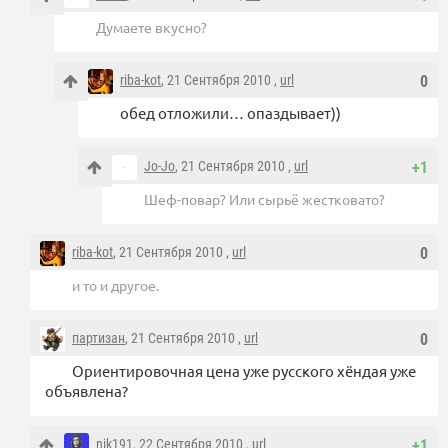
Думаете вкусно?
riba-kot
, 21 Сентября 2010 ,
url
0
обед отложили… опаздывает))
Jo-Jo
, 21 Сентября 2010 ,
url
+1
Шеф-повар? Или сырьё жестковато?
riba-kot
, 21 Сентября 2010 ,
url
0
и то и другое.
партизан
, 21 Сентября 2010 ,
url
0
Ориентировочная цена уже русского хёндая уже
объявлена?
nik191
, 22 Сентября 2010 ,
url
+1