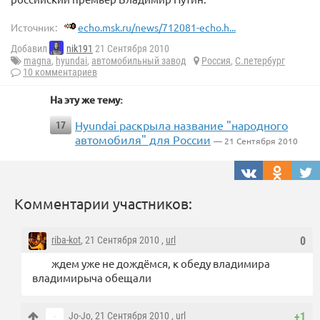
Источник:
echo.msk.ru/news/712081-echo.h...
Добавил
nik191
21 Сентября 2010
magna
,
hyundai
,
автомобильный завод
Россия
,
С.петербург
10 комментариев
На эту же тему:
Hyundai раскрыла название "народного
17
автомобиля" для России
— 21 Сентября 2010
Комментарии участников:
riba-kot
, 21 Сентября 2010 ,
url
0
ждем уже не дождёмся, к обеду владимира
владимирыча обещали
Jo-Jo
, 21 Сентября 2010 ,
url
+1