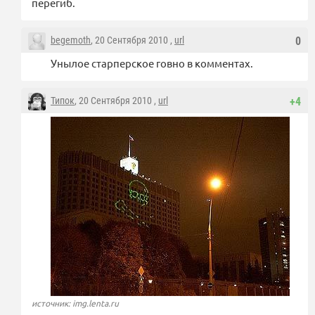
перегиб.
begemoth
, 20 Сентября 2010 ,
url
0
Унылое старперское говно в комментах.
Типок
, 20 Сентября 2010 ,
url
+4
источник: img.lenta.ru