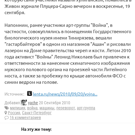
Живом журнале Плуцера-Сарно вечером в воскресенье, 19
сентября.
Напомним, ранее участники арт-группы "Война", в
частности, совокуплялись в помещениях Государственного
биологического музея имени Тимирязева, вешали
"гастарбайтеров" в одном из магазинов "Ашан" и рисовали
лазером на Доме правительства череп и кости. Летом 2010
года активист "Войны" Леонид Николаев был привлечен к
ответственности за нанесение схематичного изображения
мужского полового органа на проезжей части Литейного
моста, а также за пробежку по крыше автомобиля ФСО с
синим ведром на голове.
Источник:
lenta.ru/news/2010/09/20/vojna...
Добавил
yache
20 Сентября 2010
милиция
,
война
,
машины
,
переворот
,
арт-группа
Россия
,
Санкт-Петербург
16 комментариев
На эту же тему: