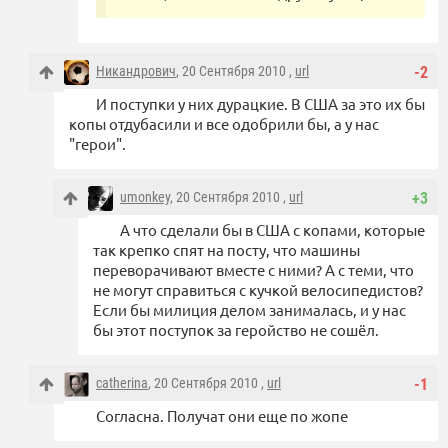
Никандрович
, 20 Сентября 2010 ,
url
-2
И поступки у них дурацкие. В США за это их бы
копы отдубасили и все одобрили бы, а у нас
"герои".
umonkey
, 20 Сентября 2010 ,
url
+3
А что сделали бы в США с копами, которые
так крепко спят на посту, что машины
переворачивают вместе с ними? А с теми, что
не могут справиться с кучкой велосипедистов?
Если бы милиция делом занималась, и у нас
бы этот поступок за геройство не сошёл.
catherina
, 20 Сентября 2010 ,
url
-1
Согласна. Получат они еще по жопе