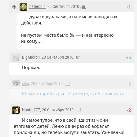
heterodin
, 20 Сентября 2010 ,
url
+1
дураки дураками, а на мысли наводят их
действия.
на пустом месте было бы — и неинтересно
никому…
BigAndron
, 20 Сентября 2010 ,
url
+5
Поржал.
cleg
, 20 Сентября 2010 ,
url
-5
Комментарий скрыт. Нажмите, чтобы показать.
Hunter777
, 20 Сентября 2010 ,
url
-2
И самое тупое, что в свой идиотизм они
втягивают детей. Леню один раз об асфальт
приложили, но теперь могут и закатать. Уже явный