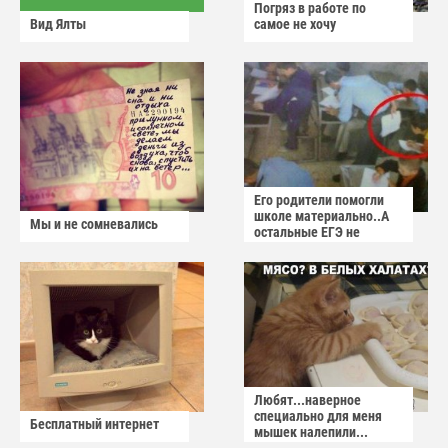
Погряз в работе по
Вид Ялты
самое не хочу
Его родители помогли
школе материально..А
Мы и не сомневались
остальные ЕГЭ не
сдадут
Любят...наверное
специально для меня
Бесплатный интернет
мышек налепили...