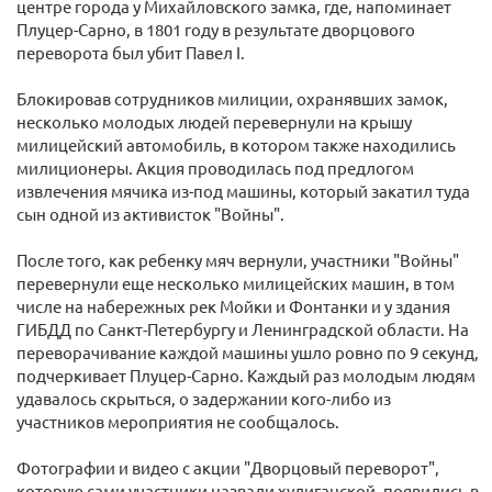
центре города у Михайловского замка, где, напоминает
Плуцер-Сарно, в 1801 году в результате дворцового
переворота был убит Павел I.
Блокировав сотрудников милиции, охранявших замок,
несколько молодых людей перевернули на крышу
милицейский автомобиль, в котором также находились
милиционеры. Акция проводилась под предлогом
извлечения мячика из-под машины, который закатил туда
сын одной из активисток "Войны".
После того, как ребенку мяч вернули, участники "Войны"
перевернули еще несколько милицейских машин, в том
числе на набережных рек Мойки и Фонтанки и у здания
ГИБДД по Санкт-Петербургу и Ленинградской области. На
переворачивание каждой машины ушло ровно по 9 секунд,
подчеркивает Плуцер-Сарно. Каждый раз молодым людям
удавалось скрыться, о задержании кого-либо из
участников мероприятия не сообщалось.
Фотографии и видео с акции "Дворцовый переворот",
которую сами участники назвали хулиганской, появились в