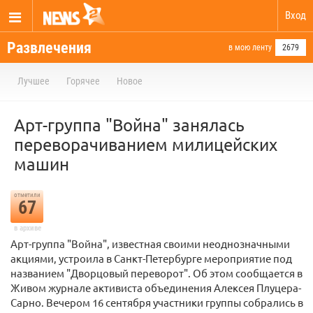
Вход
Развлечения
в мою ленту
2679
Лучшее
Горячее
Новое
Арт-группа "Война" занялась
переворачиванием милицейских
машин
отметили
67
в архиве
Арт-группа "Война", известная своими неоднозначными
акциями, устроила в Санкт-Петербурге мероприятие под
названием "Дворцовый переворот". Об этом сообщается в
Живом журнале активиста объединения Алексея Плуцера-
Сарно. Вечером 16 сентября участники группы собрались в