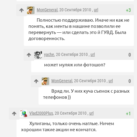
MonGeneral
, 20 Сентября 2010 ,
url
+3
Полностью поддерживаю. Иначе ни как не
понять, как менты в машине позволили ее
перевернуть — или сделать это й ГУВД. Была
договоренность.
yache
, 20 Сентября 2010 ,
url
0
может муляж или фотошоп?
MonGeneral
, 20 Сентября 2010 ,
url
0
Вряд ли. У них куча съемок с разных
телефонов ))
Vlad2000Plus
, 20 Сентября 2010 ,
url
+1
Хулиганы, только очень наглые. Ничем
хорошим такие акции не кончатся.