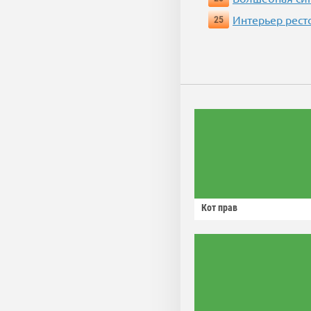
Интерьер рест
25
Кот прав