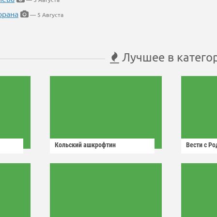
орана
— 5 Августа
Лучшее в катего
Кольский ашкрофтин
Вести с Р