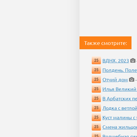
Также смотрите:
ВДНХ, 2023
25
Полдень. Пол
25
Отчий дом
25
—
Илья Великий
25
В Арбатских п
25
Лодка с ветло
25
Куст малины с
25
Смена жильцо
25
Волшебная си
25