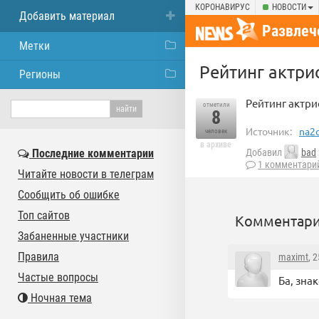
КОРОНАВИРУС
НОВОСТИ
Добавить материал
Развлеч
Метки
Рейтинг актри
Регионы
Рейтинг актрис
отметили
8
Источник:
na2c
человек
в архиве
Последние комментарии
Добавил
bad
1 комментари
Читайте новости в телеграм
Сообщить об ошибке
Топ сайтов
Комментари
Забаненные участники
Правила
maximt
, 
Частые вопросы
Ба, знак
Ночная тема