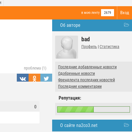
И
Вход
в мою ленту
2679
Об авторе
bad
Профиль
|
Статистика
Последние добавленные новости
проблема (1)
Одобренные новости
Френдлента последних новостей
Последние комментарии
Репутация:
0
О сайте na2co3.net