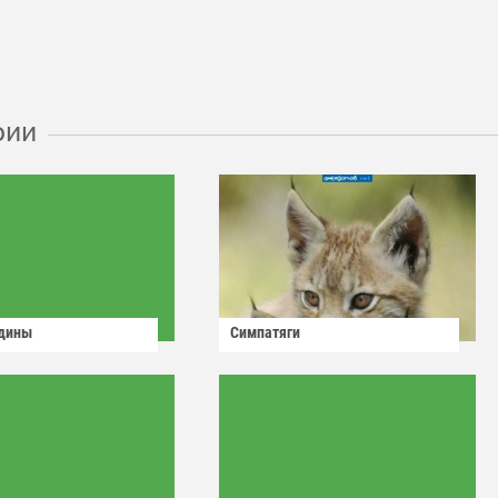
рии
одины
Симпатяги