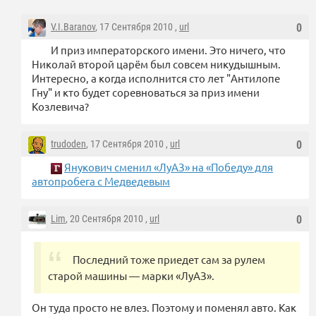
V.I.Baranov
, 17 Сентября 2010 ,
url
0
И приз императорского имени. Это ничего, что
Николай второй царём был совсем никудышным.
Интересно, а когда исполнится сто лет "Антилопе
Гну" и кто будет соревноваться за приз имени
Козлевича?
trudoden
, 17 Сентября 2010 ,
url
0
Янукович сменил «ЛуАЗ» на «Победу» для
автопробега с Медведевым
Lim
, 20 Сентября 2010 ,
url
0
Последний тоже приедет сам за рулем
старой машины — марки «ЛуАЗ».
Он туда просто не влез. Поэтому и поменял авто. Как