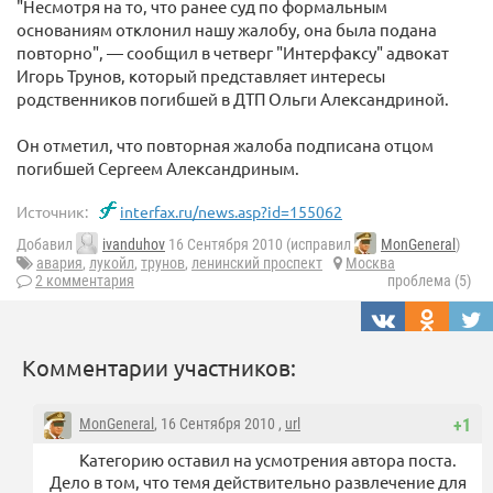
"Несмотря на то, что ранее суд по формальным
основаниям отклонил нашу жалобу, она была подана
повторно", — сообщил в четверг "Интерфаксу" адвокат
Игорь Трунов, который представляет интересы
родственников погибшей в ДТП Ольги Александриной.
Он отметил, что повторная жалоба подписана отцом
погибшей Сергеем Александриным.
Источник:
interfax.ru/news.asp?id=155062
Добавил
ivanduhov
16 Сентября 2010 (исправил
MonGeneral
)
авария
,
лукойл
,
трунов
,
ленинский проспект
Москва
2 комментария
проблема (5)
Комментарии участников:
MonGeneral
, 16 Сентября 2010 ,
url
+1
Категорию оставил на усмотрения автора поста.
Дело в том, что темя действительно развлечение для