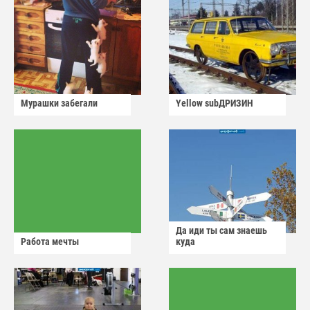
Мурашки забегали
Yellow subДРИЗИН
Да иди ты сам знаешь
Работа мечты
куда