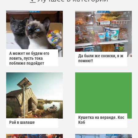
А может не будем его
Да были же сосиски, я ж
ловить, пусть тока
помню!!
поближе подойдет
Кушетка на веранде. Кос
Рай в шалаше
Коб