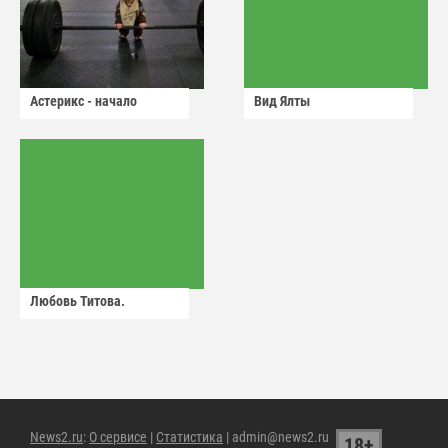
Астерикс - начало
Вид Ялты
Любовь Титова.
News2.ru
:
О сервисе
|
Статистика
| admin@news2.ru
18+