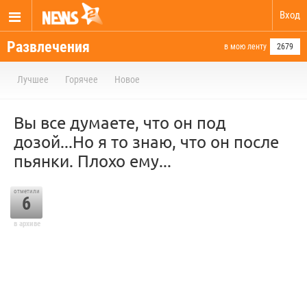
Вход
Развлечения
в мою ленту
2679
Лучшее
Горячее
Новое
Вы все думаете, что он под
дозой...Но я то знаю, что он после
пьянки. Плохо ему...
отметили
6
в архиве