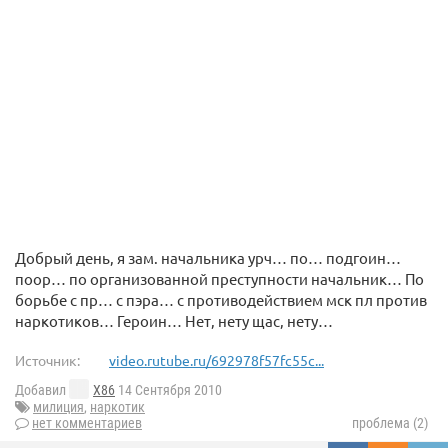
Добрый день, я зам. начальника урч… по… подгоин…
поор… по организованной преступности начальник… По
борьбе с пр… с пэра… с противодействием мск пл против
наркотиков… Героин… Нет, нету щас, нету…
Источник:
video.rutube.ru/692978f57fc55c...
Добавил
X86
14 Сентября 2010
милиция
,
наркотик
нет комментариев
проблема (2)