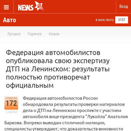
Вход
Авто
в мою ленту
3157
Лучшее
Горячее
Новое
Федерация автомобилистов
опубликовала свою экспертизу
ДТП на Ленинском: результаты
полностью противоречат
официальным
Федерация автомобилистов России
отметили
172
обнародовала результаты проверки материалов
дела о ДТП на Ленинском проспекте с участием
в архиве
автомобиля вице-президента "Лукойла" Анатолия
Баркова. Вопреки выводам столичной милиции,
специалисты утверждают, что доказательств виновности