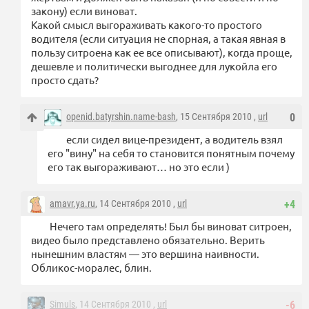
закону) если виноват.
Какой смысл выгораживать какого-то простого
водителя (если ситуация не спорная, а такая явная в
пользу ситроена как ее все описывают), когда проще,
дешевле и политически выгоднее для лукойла его
просто сдать?
openid.batyrshin.name-bash
, 15 Сентября 2010 ,
url
0
если сидел вице-президент, а водитель взял
его "вину" на себя то становится понятным почему
его так выгораживают… но это если )
amavr.ya.ru
, 14 Сентября 2010 ,
url
+4
Нечего там определять! Был бы виноват ситроен,
видео было представлено обязательно. Верить
нынешним властям — это вершина наивности.
Обликос-моралес, блин.
Simuls
, 14 Сентября 2010 ,
url
-6