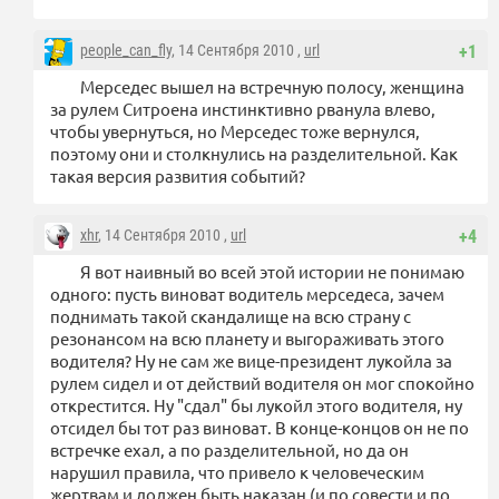
people_can_fly
, 14 Сентября 2010 ,
url
+1
Мерседес вышел на встречную полосу, женщина
за рулем Ситроена инстинктивно рванула влево,
чтобы увернуться, но Мерседес тоже вернулся,
поэтому они и столкнулись на разделительной. Как
такая версия развития событий?
xhr
, 14 Сентября 2010 ,
url
+4
Я вот наивный во всей этой истории не понимаю
одного: пусть виноват водитель мерседеса, зачем
поднимать такой скандалище на всю страну с
резонансом на всю планету и выгораживать этого
водителя? Ну не сам же вице-президент лукойла за
рулем сидел и от действий водителя он мог спокойно
открестится. Ну "сдал" бы лукойл этого водителя, ну
отсидел бы тот раз виноват. В конце-концов он не по
встречке ехал, а по разделительной, но да он
нарушил правила, что привело к человеческим
жертвам и должен быть наказан (и по совести и по