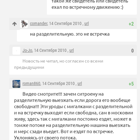
такой же свидетель или свидетель
ехал по встречному движению :)
comander
, 14 Сентября 2010 ,
url
+2
на разделительную. это не встречка
Jo-Jo
, 14 Сентября 2010 ,
url
0
Новость не читал, но согласен со всеми
предыдущими
roman860
, 14 Сентября 2010 ,
url
+5
Видео смотрите!!! зачем ситроену на
разделительную выезжать если дорога его вообеще
свободна!!! Эти уроды с мигалками с разделительной
и на встречку выходят если свободна, сам в московии
живу, здесь так с мигалками постояно ездят, может в
томже потоке на разделительную машина выезжать
и мерс сзади въедет. Вот и ездят по встречке.
Уклоняясь от своего потока.