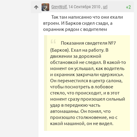
GreyWolf
, 14 Сентября 2010 ,
url
+2
Так там написанно что они ехали
втроем. И Барков сидел сзади, а
охранник рядом с водителем
Показания свидетеля №7
(Барков). Ехал на работу. В
движении за дорожной
обстановкой не следил. В какой-то
момент он услышал, как водитель
и охранник закричали «держись».
Он переместился в центр салона,
чтобы посмотреть в лобовое
стекло, что происходит, и в этот
момент сразу произошел сильный
удар в переднюю часть
автомашины. Он понял, что
произошло столкновение, но с
какой машиной, он не видел.