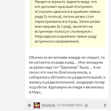
Увидел в зеркало заднего вида, что
его догоняет красный «Ситроен».
«Ситроен» двигался в крайнем левом
ряду (5 полоса), потом резко стал
перестраиваться в 4 ряд. Затем резко
взял вправо (в 5 ряд), вылетел на
встречную полосу и столкнулся с
Мерседесом в крайнем левом ряду
встречного направления.
Обычно если человек никуда не спешит, то
не мотается из ряда в ряд… Или женщина
за рулем еще тот "Шумахер" была… А не
писал что она по блатному ехала, а
собиралась обгонять по разделительной, и
жалась к разделительной, зондирую почву
под обгон. Крутанула не глядя и вклеилась
в Мерс.
Mindwork
, 15 Сентября 2010 ,
url
0