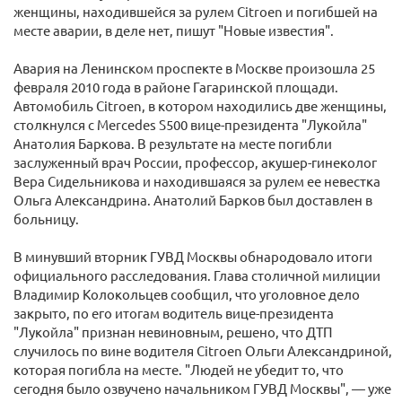
женщины, находившейся за рулем Citroen и погибшей на
месте аварии, в деле нет, пишут "Новые известия".
Авария на Ленинском проспекте в Москве произошла 25
февраля 2010 года в районе Гагаринской площади.
Автомобиль Citroen, в котором находились две женщины,
столкнулся с Mercedes S500 вице-президента "Лукойла"
Анатолия Баркова. В результате на месте погибли
заслуженный врач России, профессор, акушер-гинеколог
Вера Сидельникова и находившаяся за рулем ее невестка
Ольга Александрина. Анатолий Барков был доставлен в
больницу.
В минувший вторник ГУВД Москвы обнародовало итоги
официального расследования. Глава столичной милиции
Владимир Колокольцев сообщил, что уголовное дело
закрыто, по его итогам водитель вице-президента
"Лукойла" признан невиновным, решено, что ДТП
случилось по вине водителя Citroen Ольги Александриной,
которая погибла на месте. "Людей не убедит то, что
сегодня было озвучено начальником ГУВД Москвы", — уже