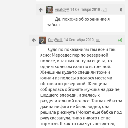
AnatolyV
, 14 Сентября 2010 ,
url
0
Да, похоже об охраннике я
забыл.
GreyWolf
, 14 Сентября 2010 ,
url
+6
Судя по показаниям там все и так
ясно: Мерседес пер по резервной
полосе, и так как он туша еще та, то
одним колесом ехал по встречной.
Женщины куда-то спешили тоже и
юлили из полосы в полосу местами
обгоняя по резервной. Женщина
собиралась обгонять мужика на джипе,
шедшего впереди, и жалась к
разделительной полосе. Так как ей из-за
джипа нифига не было видно, она
решила рискнуть (Может еще бабка под
руку сказанула, типо никого нет не
тормози. Я как-то сам чуть не влетел,