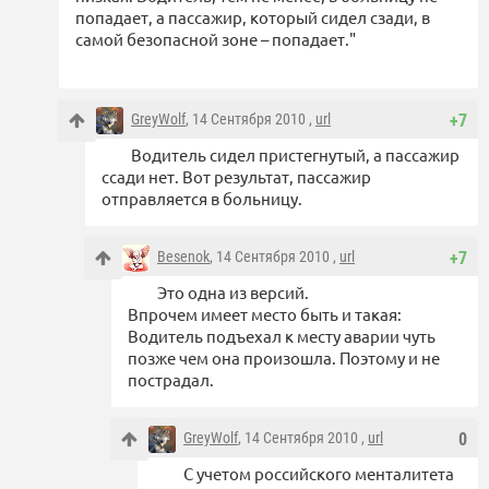
попадает, а пассажир, который сидел сзади, в
самой безопасной зоне – попадает."
GreyWolf
, 14 Сентября 2010 ,
url
+7
Водитель сидел пристегнутый, а пассажир
ссади нет. Вот результат, пассажир
отправляется в больницу.
Besenok
, 14 Сентября 2010 ,
url
+7
Это одна из версий.
Впрочем имеет место быть и такая:
Водитель подъехал к месту аварии чуть
позже чем она произошла. Поэтому и не
пострадал.
GreyWolf
, 14 Сентября 2010 ,
url
0
С учетом российского менталитета