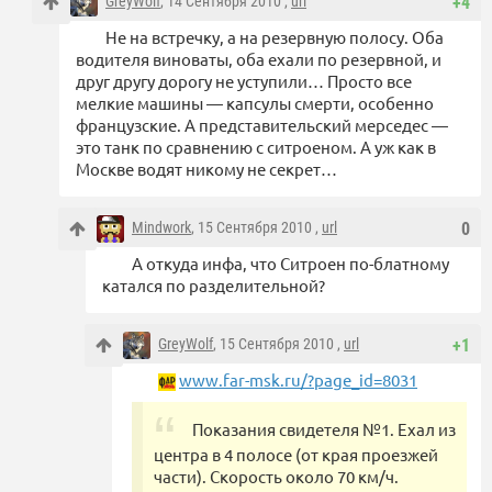
GreyWolf
, 14 Сентября 2010 ,
url
+4
Не на встречку, а на резервную полосу. Оба
водителя виноваты, оба ехали по резервной, и
друг другу дорогу не уступили… Просто все
мелкие машины — капсулы смерти, особенно
французские. А представительский мерседес —
это танк по сравнению с ситроеном. А уж как в
Москве водят никому не секрет…
Mindwork
, 15 Сентября 2010 ,
url
0
А откуда инфа, что Ситроен по-блатному
катался по разделительной?
GreyWolf
, 15 Сентября 2010 ,
url
+1
www.far-msk.ru/?page_id=8031
Показания свидетеля №1. Ехал из
центра в 4 полосе (от края проезжей
части). Скорость около 70 км/ч.