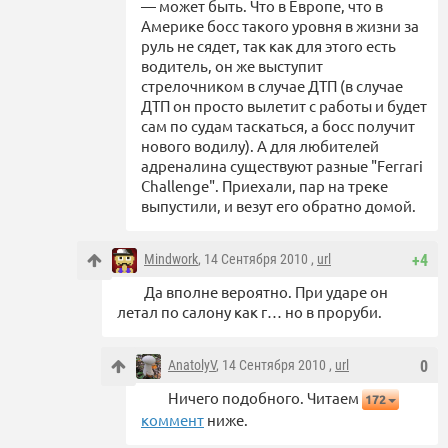
— может быть. Что в Европе, что в
Америке босс такого уровня в жизни за
руль не сядет, так как для этого есть
водитель, он же выступит
стрелочником в случае ДТП (в случае
ДТП он просто вылетит с работы и будет
сам по судам таскаться, а босс получит
нового водилу). А для любителей
адреналина существуют разные "Ferrari
Challenge". Приехали, пар на треке
выпустили, и везут его обратно домой.
Mindwork
, 14 Сентября 2010 ,
url
+4
Да вполне вероятно. При ударе он
летал по салону как г… но в проруби.
AnatolyV
, 14 Сентября 2010 ,
url
0
Ничего подобного. Читаем
172
коммент
ниже.