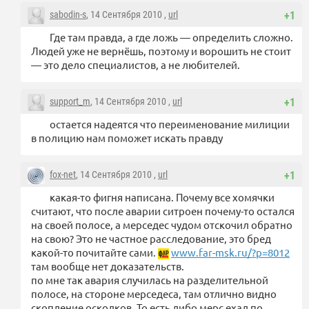
sabodin-s
, 14 Сентября 2010 ,
url
+1
Где там правда, а где ложь — определить сложно.
Людей уже не вернёшь, поэтому и ворошить не стоит
— это дело специалистов, а не любителей.
support_m
, 14 Сентября 2010 ,
url
+1
остается надеятся что переименование милиции
в полицию нам поможет искать правду
fox-net
, 14 Сентября 2010 ,
url
+1
какая-то фигня написана. Почему все хомячки
считают, что после аварии ситроен почему-то остался
на своей полосе, а мерседес чудом отскочил обратно
на свою? Это не частное расследование, это бред
какой-то почитайте сами.
www.far-msk.ru/?p=8012
там вообще нет доказательств.
по мне так авария случилась на разделительной
полосе, на стороне мерседеса, там отлично видно
скопление осколков. То есть либо мерс ехал по