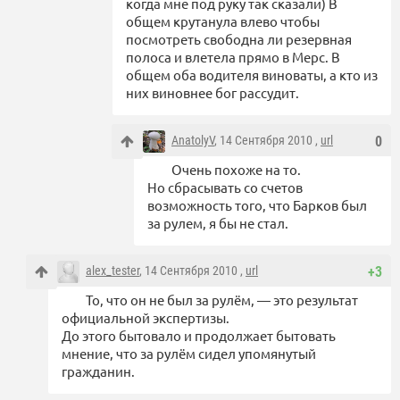
когда мне под руку так сказали) В
общем крутанула влево чтобы
посмотреть свободна ли резервная
полоса и влетела прямо в Мерс. В
общем оба водителя виноваты, а кто из
них виновнее бог рассудит.
AnatolyV
, 14 Сентября 2010 ,
url
0
Очень похоже на то.
Но сбрасывать со счетов
возможность того, что Барков был
за рулем, я бы не стал.
alex_tester
, 14 Сентября 2010 ,
url
+3
То, что он не был за рулём, — это результат
официальной экспертизы.
До этого бытовало и продолжает бытовать
мнение, что за рулём сидел упомянутый
гражданин.