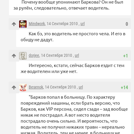
Почему вообще упоминают Баркова? Он не был
за рулём, следовательно, отвечает водитель.
Mindwork
, 14 Сентября 2010 ,
url
0
Как бэ, это водитель не простого чела. И его в
обиду не дадут.
dorjee
, 14 Сентября 2010 ,
url
+1
Интересно, кстати, сейчас Барков ездит с тем
же водителем или уже нет.
Besenok
, 14 Сентября 2010 ,
url
+14
"Барков попал в больницу. По характеру
повреждений машины, если брать версию, что
Барков, как VIP персона, сидел сзади – зад вообще
никак не пострадал. А вот место водителя
пострадало очень сильно. И вероятность, что
водитель не получил никаких травм – нереально
низкая. Водитель, тем не менее, в больницу не