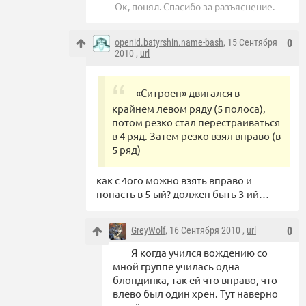
Ок, понял. Спасибо за разъяснение.
openid.batyrshin.name-bash
, 15 Сентября
0
2010 ,
url
«Ситроен» двигался в
крайнем левом ряду (5 полоса),
потом резко стал перестраиваться
в 4 ряд. Затем резко взял вправо (в
5 ряд)
как с 4ого можно взять вправо и
попасть в 5-ый? должен быть 3-ий…
GreyWolf
, 16 Сентября 2010 ,
url
0
Я когда учился вождению со
мной группе училась одна
блондинка, так ей что вправо, что
влево был один хрен. Тут наверно