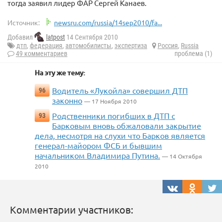
тогда заявил лидер ФАР Сергей Канаев.
Источник:
newsru.com/russia/14sep2010/fa...
Добавил
latpost
14 Сентября 2010
дтп
,
федерация
,
автомобилисты
,
экспертиза
Россия
,
Russia
49 комментариев
проблема (1)
На эту же тему:
Водитель «Лукойла» совершил ДТП
96
законно
— 17 Ноября 2010
Родственники погибших в ДТП с
93
Барковым вновь обжаловали закрытие
дела, несмотря на слухи что Барков является
генерал-майором ФСБ и бывшим
начальником Владимира Путина.
— 14 Октября
2010
Комментарии участников: