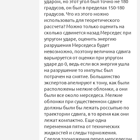
ударом, но этот угол был точно не 180
градусов, он был в пределах 150-180
градусов. Что из этого можно
использовать для теоретического
рассчета? Можно только оценить на
сколько сдвинется назад Мерседес при
упругом ударе, оценить энергию
разрушения Мерседеса будет
невозможно, поэтому величина сдвига
варьируется от оценки при упругом
ударе до 0, ведь если вся энергия ушла
на разрушение то импульс был
потрачен на смятие. Большинство
экспертов апелируют к тому, как были
расположены мелкие обломки, а они
были все около мерседеса. Мелкие
обломки при существенном сдвиге
должны были бы лежать россыпью по
траектории сдвига, в то время как они
лежат компактно. Еще одна
переменная пятна от технических
жидкостей и следы торможения.
Следов торможения перед мерседесом