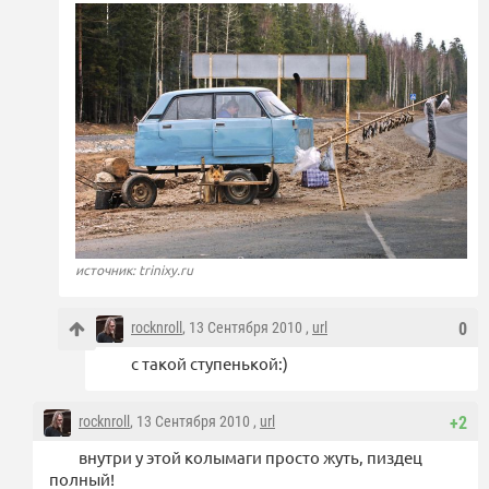
источник: trinixy.ru
rocknroll
, 13 Сентября 2010 ,
url
0
с такой ступенькой:)
rocknroll
, 13 Сентября 2010 ,
url
+2
внутри у этой колымаги просто жуть, пиздец
полный!