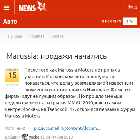
Вход
Авто
в мою ленту
3157
Лучшее
Горячее
Новое
Marussia: продажи начались
После того как Marussia Motors не приняла
отметили
15
участие в Московском автосалоне, могло
показаться, что дела у возглавляемой известным
в архиве
шоуменом и автогонщиком Николаем Фоменко
фирмы идут не лучшим образом. Но прошло меньше
недели с момента закрытия ММАС-2010, как в самом
центре Москвы, на Тверской, 17, открылся первый шоу-рум
Marussia Motors
Источник:
pic.auto.mail.ru/content/docum...
Добавил
yache
12 Сентября 2010