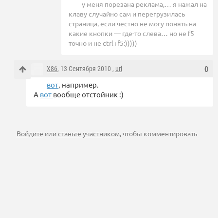
у меня порезана реклама,… я нажал на
клаву случайно сам и перегрузилась
страница, если честно не могу понять на
какие кнопки — где-то слева… но не f5
точно и не ctrl+f5:)))))
X86
, 13 Сентября 2010 ,
url
0
вот
, например.
А
вот
вообще отстойник :)
Войдите
или
станьте участником
, чтобы комментировать