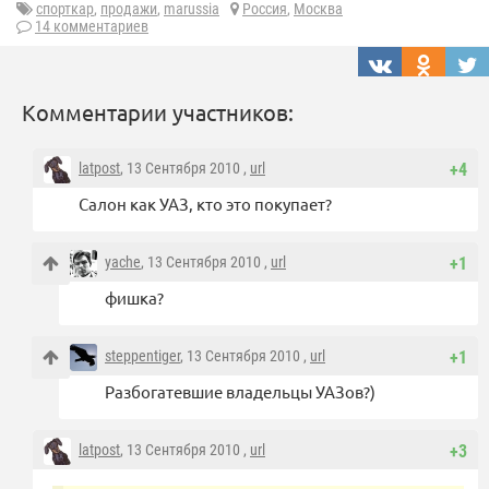
спорткар
,
продажи
,
marussia
Россия
,
Москва
14 комментариев
Комментарии участников:
latpost
, 13 Сентября 2010 ,
url
+4
Салон как УАЗ, кто это покупает?
yache
, 13 Сентября 2010 ,
url
+1
фишка?
steppentiger
, 13 Сентября 2010 ,
url
+1
Разбогатевшие владельцы УАЗов?)
latpost
, 13 Сентября 2010 ,
url
+3