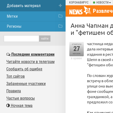
КОРОНАВИРУС
НОВОСТИ
Добавить материал
Развлеч
Метки
Анна Чапман д
Регионы
и "фетишем о
частница неда
отметили
27
дала интервью
издания в рес
Последние комментарии
человек
в архиве
Шепп в своей 
Читайте новости в телеграм
"фетишем оби
Сообщить об ошибке
По словам жур
Топ сайтов
встречу в обл
Забаненные участники
улице она вын
Правила
фоне сообщени
гражданкой, а
Частые вопросы
предложил соз
Ночная тема
Как отмечает 