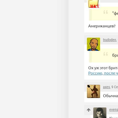
"ф
Американцев?
trudoden
,
бр
Ох уж этот бри
Россию, после 
axes
, 9 С
Обычная
evens