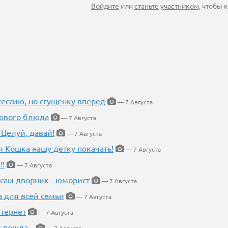
Войдите
или
станьте участником
, чтобы
ессию, но сгущенку вперед
— 7 Августа
нового блюда
— 7 Августа
 Целуй, давай!
— 7 Августа
я Кошка нашу детку покачать!
— 7 Августа
!!
— 7 Августа
 сам дворник - юморист
— 7 Августа
а для всей семьи
— 7 Августа
тернет
— 7 Августа
 пошла...