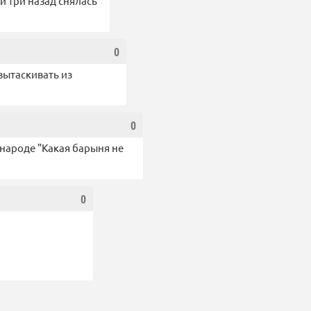
и три назад снялась
0
вытаскивать из
0
в народе "Какая барыня не
0