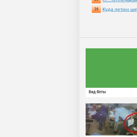
Куда летим ш
26
Вид Ялты