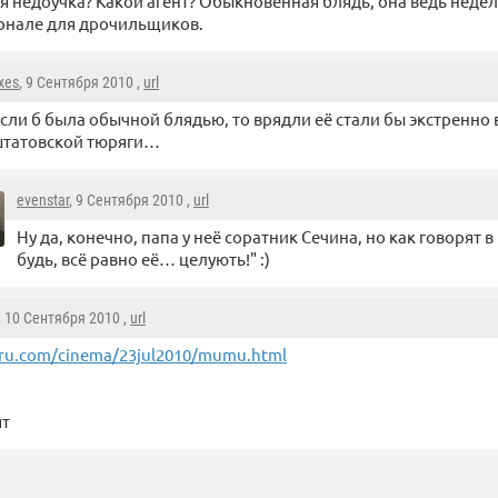
я недоучка? Какой агент? Обыкновенная блядь, она ведь недел
рнале для дрочильщиков.
xes
, 9 Сентября 2010 ,
url
сли б была обычной блядью, то врядли её стали бы экстренно 
татовской тюряги…
evenstar
, 9 Сентября 2010 ,
url
Ну да, конечно, папа у неё соратник Сечина, но как говорят 
будь, всё равно её… целують!" :)
, 10 Сентября 2010 ,
url
ru.com/cinema/23jul2010/mumu.html
ят