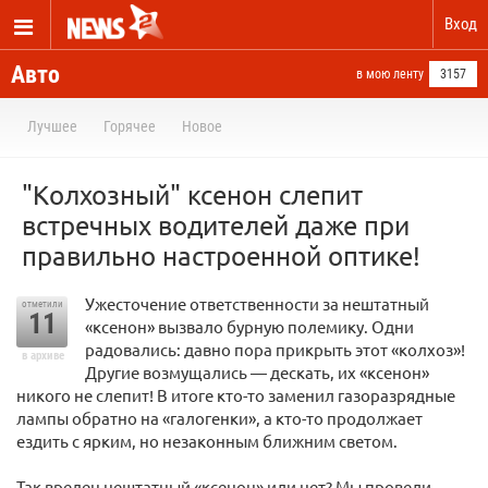
Вход
Авто
в мою ленту
3157
Лучшее
Горячее
Новое
"Колхозный" ксенон слепит
встречных водителей даже при
правильно настроенной оптике!
Ужесточение ответственности за нештатный
отметили
11
«ксенон» вызвало бурную полемику. Одни
радовались: давно пора прикрыть этот «колхоз»!
в архиве
Другие возмущались — дескать, их «ксенон»
никого не слепит! В итоге кто-то заменил газоразрядные
лампы обратно на «галогенки», а кто-то продолжает
ездить с ярким, но незаконным ближним светом.
Так вреден нештатный «ксенон» или нет? Мы провели