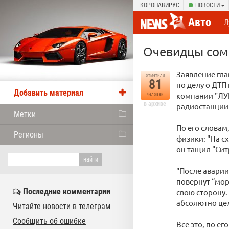
КОРОНАВИРУС
НОВОСТИ
Авто
Л
Очевидцы сомн
Заявление гл
отметили
81
по делу о ДТП
Добавить материал
компании "ЛУК
человек
в архиве
радиостанции 
Метки
По его словам
Регионы
физики: "На сх
он тащил "Сит
"После аварии
повернут “мор
Последние комментарии
свою сторону.
абсолютно цел
Читайте новости в телеграм
Сообщить об ошибке
Все это, по е