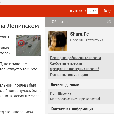
И
Вход
в мою ленту
3157
Об авторе
на Ленинском
Shura.Fe
ствия
Профиль
|
Статистика
ервью
телей.
Последние добавленные новости
П, но и законам
Одобренные новости
тельствует о том, что
Френдлента последних новостей
Последние комментарии
Личные данные
тельной, причем был
орда" повернулась бы на
Имя: Шурочка
капота, левая же фара
Местоположение: Cape Canaveral
Контактная информация
еред столкновением