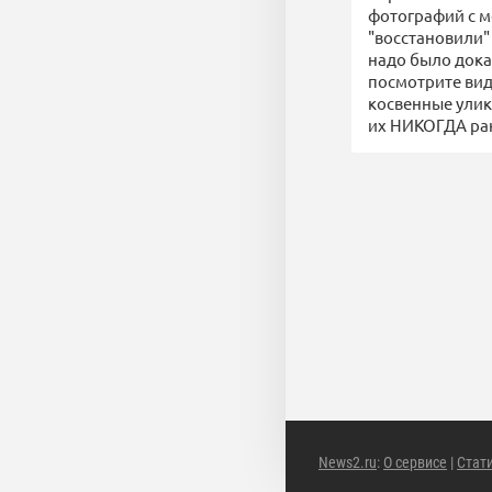
фотографий с м
"восстановили" 
надо было доказ
посмотрите виде
косвенные улики
их НИКОГДА ран
News2.ru
:
О сервисе
|
Стат