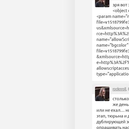
зря вот
<object
<param name="mo
file=v1518799fe
us&xmlsource=
rce=http%3A%2F
name="allowScri
name="bgcolor" 
file=v1518799fe
&xmlsource=ht
e=http%3A%2F%2
allowscriptacce
type="applicati
rocknroll
,
столько
же день
или не ехал… н
этап, тюрьма и
дублирующей эк
опрашивать нас