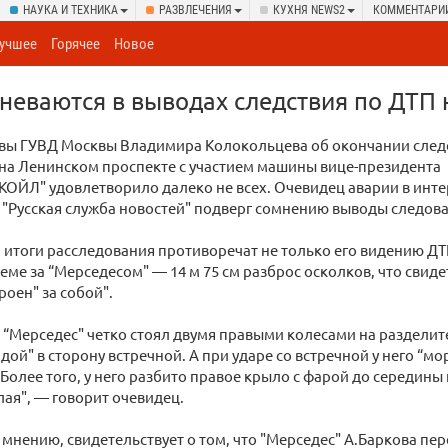
НАУКА И ТЕХНИКА
РАЗВЛЕЧЕНИЯ
КУХНЯ NEWS2
КОММЕНТАРИ
учшее
Горячее
Новое
еваются в выводах следствия по ДТП 
авы ГУВД Москвы Владимира Колокольцева об окончании след
 на Ленинском проспекте с участием машины вице-президента
ОЙЛ" удовлетворило далеко не всех. Очевидец аварии в инт
"Русская служба новостей" подверг сомнению выводы следова
, итоги расследования противоречат не только его видению ДТ
еме за “Мерседесом" — 14 м 75 см разброс осколков, что свиде
роен" за собой".
 “Мерседес" четко стоял двумя правыми колесами на раздели
дой" в сторону встречной. А при ударе со встречной у него “м
 Более того, у него разбито правое крыло с фарой до середины 
ая", — говорит очевидец.
го мнению, свидетельствует о том, что "Мерседес" А.Баркова п