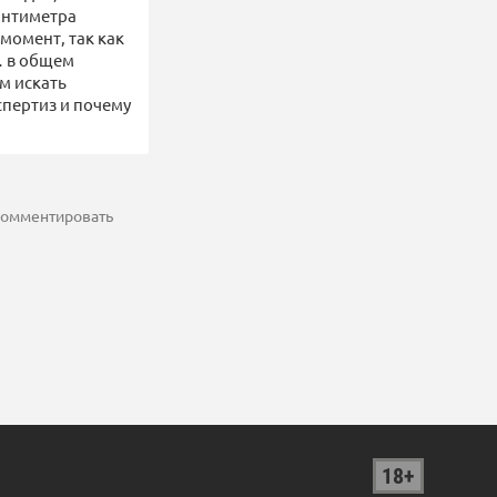
мнтиметра
момент, так как
"… в общем
ем искать
спертиз и почему
 комментировать
18+