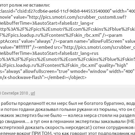
 этот ролик не вставили:
 classid="clsid:d27cdb6e-ae6d-11cf-96b8-444553540000" width="40
vie" value="http://pics.smotri.com/scrubber_custom8.swf?
3e&bufferTime=3&autoStart=false&str_lang=r
http%3A%2F%2Fpics%2Esmotri%2Ecom%2Fcskins%2Fblue%2Fsk
%2Fpics.loadup.ru%2Fcontent%2Fskin_rbc.xml" /><param
ptAccess" value="always" /><param name="allowFullScreen" valu
value="#ffffff" /><embed src="http://pics.smotri.com/scrubber
3e&bufferTime=3&autoStart=false&str_lang=rus
tp%3A%2F%2Fpics%2Esmotri%2Ecom%2Fcskins%2Fblue%2Fskin
Fpics.loadup.ru%2Fcontent%2Fskin_rbc.xml" quality="high"
ss="always" allowfullscreen="true" wmode="window" width="400"
on/x-shockwave-flash"></embed></object>
 8 Сентября 2010 ,
url
 работы проделано!!! если мерс был не богатого буратино, води
 и потом годами доказывал голыми руками из тюрьмы, что он г
икаких экспертиз бы не было — колеса мерса стояли на раздел
 до свидания… а тут они в германии экспертизы заказывали (М
спертизой доказать скорость мерседеса!:) сотни сотрудников
еление вокруг ПРИ ТОМ, что как говорит этот подполковник на