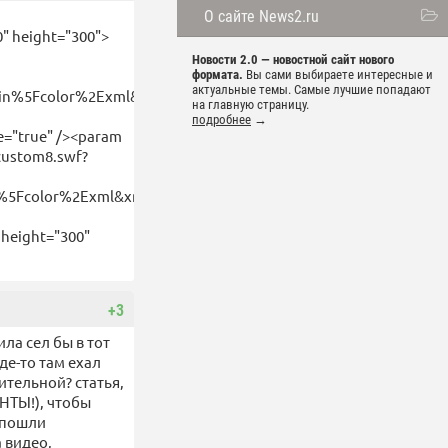
О сайте News2.ru
0" height="300">
Новости 2.0 — новостной сайт нового
формата.
Вы сами выбираете интересные и
актуальные темы. Самые лучшие попадают
in%5Fcolor%2Exml&xmldatasou
на главную страницу.
подробнее
→
e="true" /><param
_custom8.swf?
%5Fcolor%2Exml&xmldatasourc
 height="300"
+3
ла сел бы в тот
де-то там ехал
ительной? статья,
ЕНТЫ!), чтобы
 пошли
 видео,