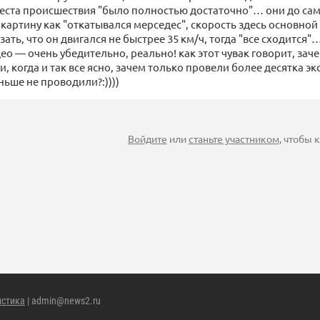
еста происшествия "было полностью достаточно"… они до са
картину как "откатывался мерседес", скорость здесь основной 
ать, что он двигался не быстрее 35 км/ч, тогда "все сходится
о — очень убедительно, реально! как этот чувак говорит, зач
, когда и так все ясно, зачем только провели более десятка эк
ьше не проводили?:))))
Войдите
или
станьте участником
, чтобы
истика
| admin@news2.ru