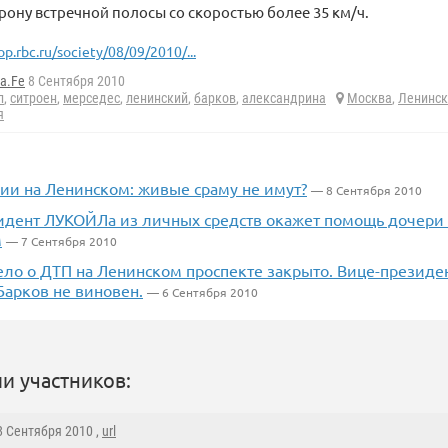
орону встречной полосы со скоростью более 35 км/ч.
op.rbc.ru/society/08/09/2010/...
a.Fe
8 Сентября 2010
л
,
ситроен
,
мерседес
,
ленинский
,
барков
,
александрина
Москва
,
Ленинск
я
ии на Ленинском: живые сраму не имут?
— 8 Сентября 2010
идент ЛУКОЙЛа из личных средств окажет помощь дочери
м
— 7 Сентября 2010
ело о ДТП на Ленинском проспекте закрыто. Вице-президе
Барков не виновен.
— 6 Сентября 2010
и участников:
 8 Сентября 2010 ,
url