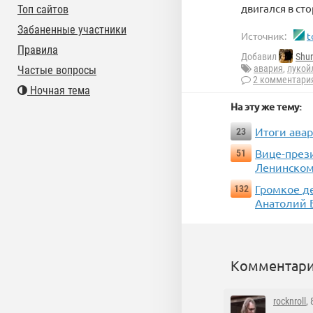
двигался в ст
Топ сайтов
Забаненные участники
Источник:
t
Правила
Добавил
Shur
авария
,
лукой
Частые вопросы
2 комментари
Ночная тема
На эту же тему:
Итоги авар
23
Вице-през
51
Ленинско
Громкое д
132
Анатолий 
Комментари
rocknroll
,