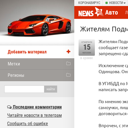
КОРОНАВИРУС
НОВОСТИ
Авто
Л
Жителям Подм
Жителям Подм
отметили
15
сообщает газе
Добавить материал
запрещено сда
человек
в архиве
Метки
Исключение сд
Одинцова. Они
Регионы
В УГИБДД по М
написать запр
По мнению экс
Последние комментарии
самоучки, ли
договориться 
Читайте новости в телеграм
Сообщить об ошибке
Впрочем, с эт