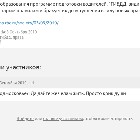
образования программе подготовки водителей. "ГИБДД, видим
старым правилам и бракует их до вступления в силу новых пра
op.rbc.ru/society/03/09/2010/...
mdw
3 Сентября 2010
гибдд
,
права
й
и участников:
 Сентября 2010 ,
url
одмосковье?! Да дайте же челам жить. Просто крик души
Войдите
или
станьте участником
, чтобы комментировать