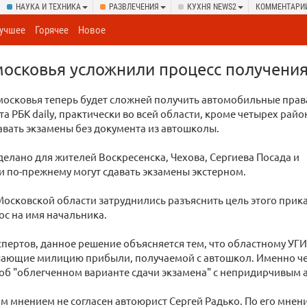
НАУКА И ТЕХНИКА
РАЗВЛЕЧЕНИЯ
КУХНЯ NEWS2
КОММЕНТАРИ
учшее
Горячее
Новое
осковья усложнили процесс получения
осковья теперь будет сложней получить автомобильные права
та РБК daily, практически во всей области, кроме четырех райо
вать экзамены без документа из автошколы.
елано для жителей Воскресенска, Чехова, Сергиева Посада и
 по-прежнему могут сдавать экзамены экстерном.
осковской области затруднились разъяснить цель этого прик
ос на имя начальника.
пертов, данное решение объясняется тем, что областному У
шающие милицию прибыли, получаемой с автошкол. Именно ч
об "облегченном варианте сдачи экзамена" с непридирчивым 
им мнением не согласен автоюрист Сергей Радько. По его мнени