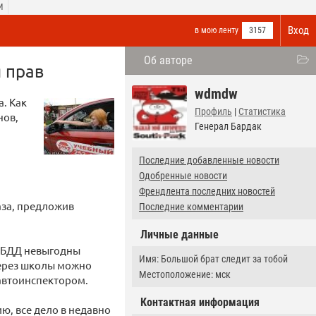
И
Вход
в мою ленту
3157
Об авторе
 прав
wdmdw
. Как
Профиль
|
Статистика
нов,
Генерал Бардак
Последние добавленные новости
Одобренные новости
Френдлента последних новостей
аза, предложив
Последние комментарии
Личные данные
ГИБДД невыгодны
Имя: Большой брат следит за тобой
ерез школы можно
Местоположение: мск
автоинспектором.
Контактная информация
ю, все дело в недавно