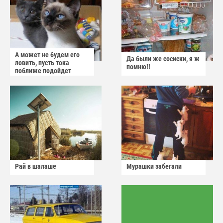
А может не будем его
Да были же сосиски, я ж
ловить, пусть тока
помню!!
поближе подойдет
Рай в шалаше
Мурашки забегали