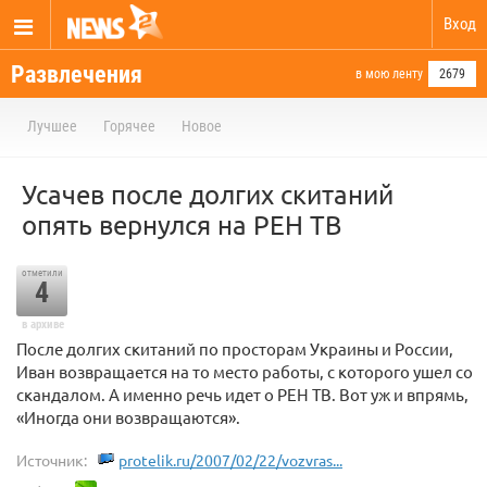
Вход
Развлечения
в мою ленту
2679
Лучшее
Горячее
Новое
Усачев после долгих скитаний
опять вернулся на РЕН ТВ
отметили
4
в архиве
После долгих скитаний по просторам Украины и России,
Иван возвращается на то место работы, с которого ушел со
скандалом. А именно речь идет о РЕН ТВ. Вот уж и впрямь,
«Иногда они возвращаются».
Источник:
protelik.ru/2007/02/22/vozvras...