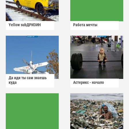
Yellow subДРИЗИН
Работа мечты
Да иди ты сам знаешь
куда
Астерикс - начало