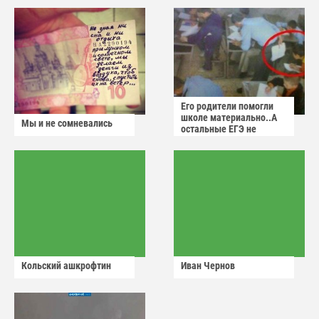
Его родители помогли
школе материально..А
Мы и не сомневались
остальные ЕГЭ не
сдадут
Кольский ашкрофтин
Иван Чернов