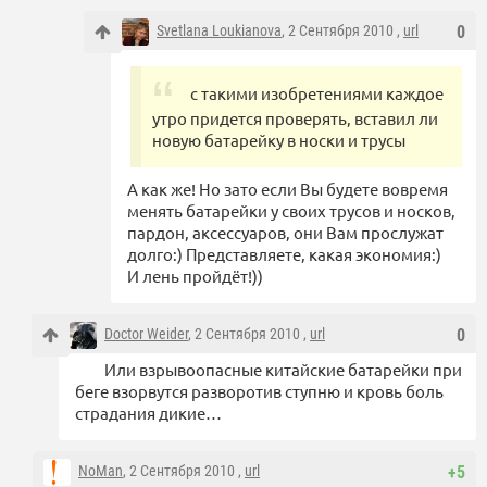
Svetlana Loukianova
, 2 Сентября 2010 ,
url
0
с такими изобретениями каждое
утро придется проверять, вставил ли
новую батарейку в носки и трусы
А как же! Но зато если Вы будете вовремя
менять батарейки у своих трусов и носков,
пардон, аксессуаров, они Вам прослужат
долго:) Представляете, какая экономия:)
И лень пройдёт!))
Doctor Weider
, 2 Сентября 2010 ,
url
0
Или взрывоопасные китайские батарейки при
беге взорвутся разворотив ступню и кровь боль
страдания дикие…
NoMan
, 2 Сентября 2010 ,
url
+5