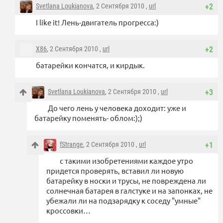
Svetlana Loukianova
, 2 Сентября 2010 ,
url
+2
I like it! Лень-двигатель прогресса:)
X86
, 2 Сентября 2010 ,
url
+2
батарейки кончатся, и кирдык.
Svetlana Loukianova
, 2 Сентября 2010 ,
url
+3
До чего лень у человека доходит: уже и
батарейку поменять- облом:);)
fStrange
, 2 Сентября 2010 ,
url
+1
с такими изобретениями каждое утро
придется проверять, вставил ли новую
батарейку в носки и трусы, не повреждена ли
солнечная батарея в галстуке и на запонках, не
убежали ли на подзарядку к соседу "умные"
кроссовки…