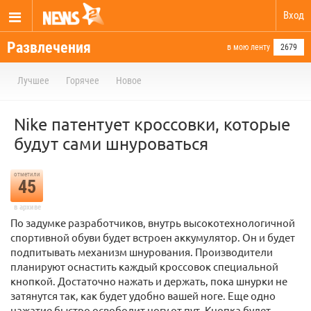
Вход
Развлечения
в мою ленту
2679
Лучшее
Горячее
Новое
Nike патентует кроссовки, которые
будут сами шнуроваться
отметили
45
в архиве
По задумке разработчиков, внутрь высокотехнологичной
спортивной обуви будет встроен аккумулятор. Он и будет
подпитывать механизм шнурования. Производители
планируют оснастить каждый кроссовок специальной
кнопкой. Достаточно нажать и держать, пока шнурки не
затянутся так, как будет удобно вашей ноге. Еще одно
нажатие быстро освободит ногу от пут. Кнопка будет