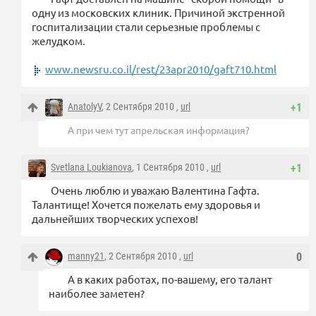
одну из московских клиник. Причиной экстренной
госпитализации стали серьезные проблемы с
желудком.
www.newsru.co.il/rest/23apr2010/gaft710.html
AnatolyV
, 2 Сентября 2010 ,
url
+1
А при чем тут апрельская информация?
Svetlana Loukianova
, 1 Сентября 2010 ,
url
+1
Очень люблю и уважаю Валентина Гафта.
Талантище! Хочется пожелать ему здоровья и
дальнейших творческих успехов!
manny21
, 2 Сентября 2010 ,
url
0
А в каких работах, по-вашему, его талант
наиболее заметен?