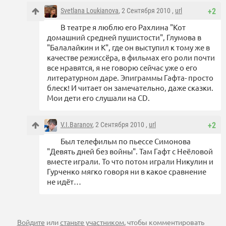
Svetlana Loukianova
, 2 Сентября 2010 ,
url
+2
В театре я люблю его Рахлина "Кот
домашний средней пушистости", Глумова в
"Балалайкин и К", где он выступил к тому же в
качестве режиссёра, в фильмах его роли почти
все нравятся, я не говорю сейчас уже о его
литературном даре. Эпиграммы Гафта- просто
блеск! И читает он замечательно, даже сказки.
Мои дети его слушали на СD.
V.I.Baranov
, 2 Сентября 2010 ,
url
+2
Был телефильм по пьессе Симонова
"Девять дней без войны". Там Гафт с Неёловой
вместе играли. То что потом играли Никулин и
Гурченко мягко говоря ни в какое сравнение
не идёт…
Войдите
или
станьте участником
, чтобы комментировать