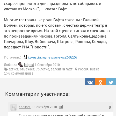
скорее прошли эти дни, праздновать не собираюсь и
улетаю из Москвы", — сказал Гафт.
Многие театральные роли Гафта связаны с Галиной
Волчек, которая, по его словам, с честью держит театр в
это непростое время. На этой сцене он играл в спектаклях
по произведениям Чехова, Гоголя, Салтыкова-Щедрина,
Гончарова, Шоу, Войновича, Шатрова, Рощина, Коляды,
передает РИА "Новости".
Источник:
izvestia.ru/news/news250226
Добавил
latpost
1 Сентября 2010
артист
,
отмечает
,
75-летие
,
валентин гафт
Россия
,
Russia
6 комментариев
Комментарии участников:
Knesset
, 1 Сентября 2010 ,
url
0
Гафт доставлен на машине "скорой помощи" в