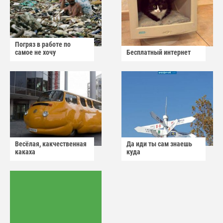
Погряз в работе по
самое не хочу
Бесплатный интернет
Весёлая, какчественная
Да иди ты сам знаешь
какаха
куда