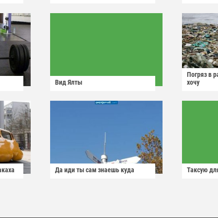
Погряз в р
Вид Ялты
хочу
акаха
Да иди ты сам знаешь куда
Таксую для