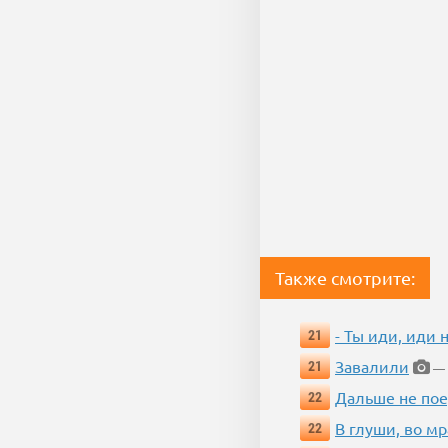
Также смотрите:
- Ты иди, иди 
21
Завалили
21
— 
Дальше не пое
22
В глуши, во мр
22