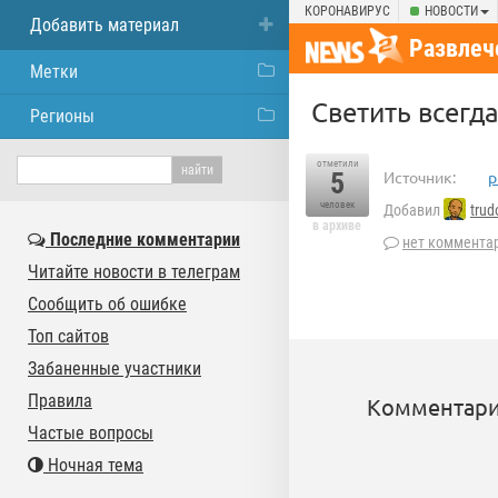
КОРОНАВИРУС
НОВОСТИ
Добавить материал
Развлеч
Метки
Светить всегда
Регионы
отметили
5
Источник:
p
человек
Добавил
trud
в архиве
Последние комментарии
нет коммента
Читайте новости в телеграм
Сообщить об ошибке
Топ сайтов
Забаненные участники
Правила
Комментари
Частые вопросы
Ночная тема