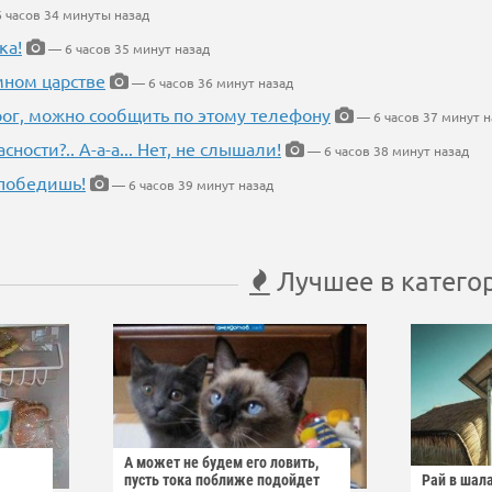
 часов 34 минуты назад
ка!
— 6 часов 35 минут назад
мном царстве
— 6 часов 36 минут назад
рог, можно сообщить по этому телефону
— 6 часов 37 минут н
ности?.. А-а-а... Нет, не слышали!
— 6 часов 38 минут назад
победишь!
— 6 часов 39 минут назад
Лучшее в катего
А может не будем его ловить,
пусть тока поближе подойдет
Рай в шал