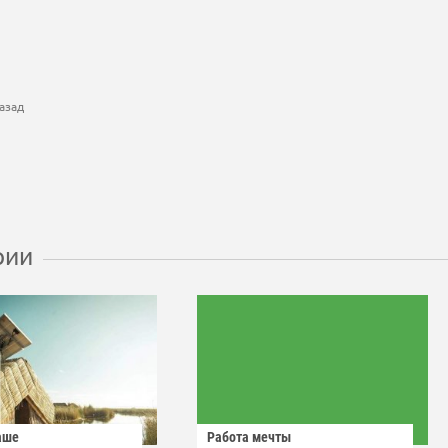
азад
рии
аше
Работа мечты