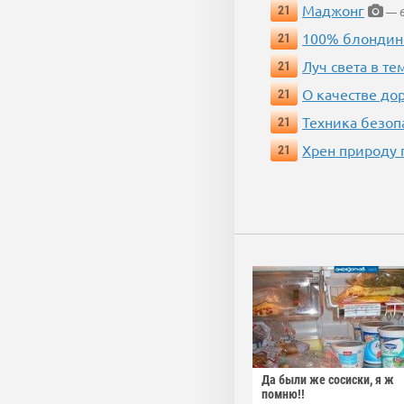
Маджонг
21
— 6
100% блондин
21
Луч света в те
21
О качестве до
21
Техника безопас
21
Хрен природу 
21
Да были же сосиски, я ж
помню!!