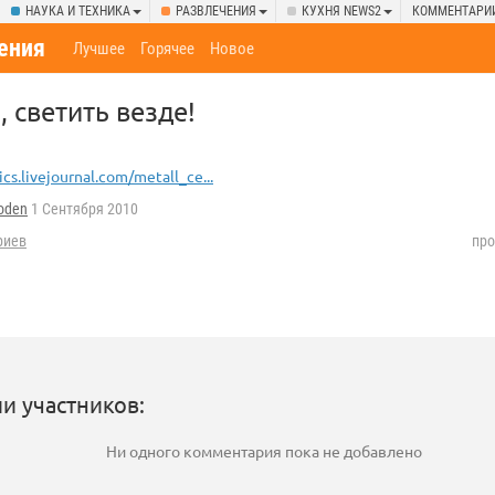
НАУКА И ТЕХНИКА
РАЗВЛЕЧЕНИЯ
КУХНЯ NEWS2
КОММЕНТАРИ
ения
Лучшее
Горячее
Новое
, светить везде!
ics.livejournal.com/metall_ce...
oden
1 Сентября 2010
риев
про
и участников:
Ни одного комментария пока не добавлено