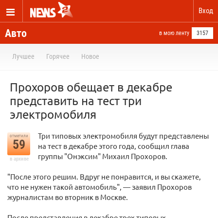
Вход
Авто
в мою ленту
3157
Лучшее
Горячее
Новое
Прохоров обещает в декабре
представить на тест три
электромобиля
Три типовых электромобиля будут представлены
отметили
59
на тест в декабре этого года, сообщил глава
группы "Онэксим" Михаил Прохоров.
в архиве
"После этого решим. Вдруг не понравится, и вы скажете,
что не нужен такой автомобиль", — заявил Прохоров
журналистам во вторник в Москве.
После представления в декабре трех типовых