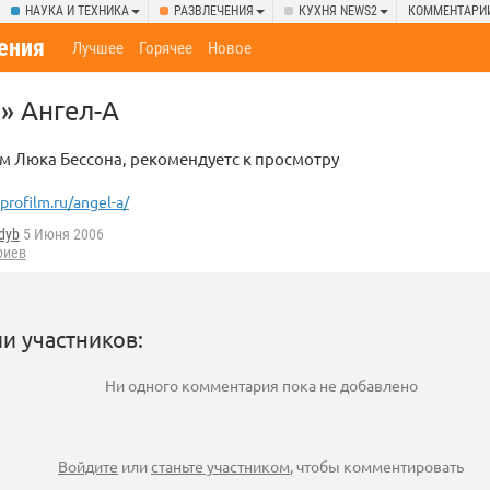
НАУКА И ТЕХНИКА
РАЗВЛЕЧЕНИЯ
КУХНЯ NEWS2
КОММЕНТАРИ
ения
Лучшее
Горячее
Новое
 » Ангел-А
м Люка Бессона, рекомендуетс к просмотру
profilm.ru/angel-a/
dyb
5 Июня 2006
риев
и участников:
Ни одного комментария пока не добавлено
Войдите
или
станьте участником
, чтобы комментировать