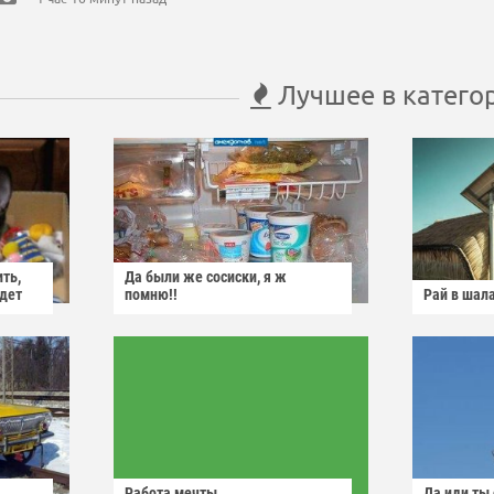
Лучшее в катего
ить,
Да были же сосиски, я ж
йдет
помню!!
Рай в шал
Работа мечты
Да иди ты