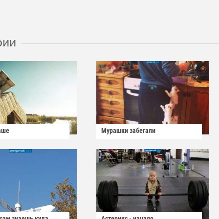
рии
аше
Мурашки забегали
 сам знаешь куда
Астерикс - начало