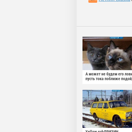
А может не будем его лов
пусть тока поближе подо
Yellow subДРИЗИН