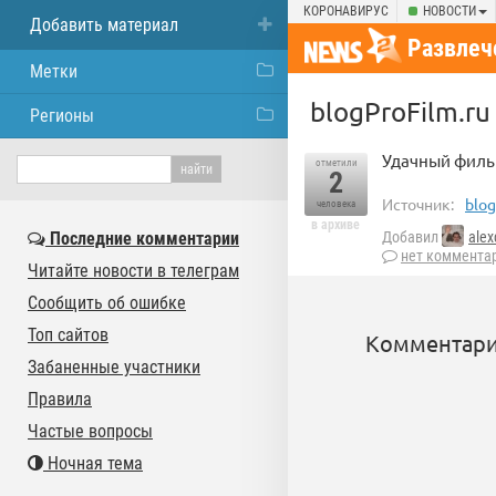
КОРОНАВИРУС
НОВОСТИ
Добавить материал
Развлеч
Метки
blogProFilm.ru
Регионы
Удачный филь
отметили
2
Источник:
blog
человека
в архиве
Последние комментарии
Добавил
alex
нет коммента
Читайте новости в телеграм
Сообщить об ошибке
Топ сайтов
Комментари
Забаненные участники
Правила
Частые вопросы
Ночная тема