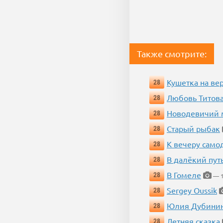
Также смотрите:
Кушетка на ве
28
Любовь Титова
28
Новодевичий м
28
Старый рыбак
28
К вечеру само
28
В далёкий пут
28
В Гомеле
28
— 1
Sergey Oussik
28
Юлия Дубини
28
Летняя сказка
28