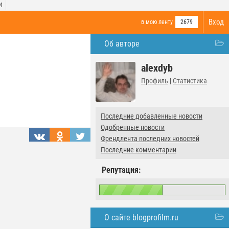
И
Вход
в мою ленту
2679
Об авторе
alexdyb
Профиль
|
Статистика
Последние добавленные новости
Одобренные новости
Френдлента последних новостей
Последние комментарии
Репутация:
О сайте blogprofilm.ru