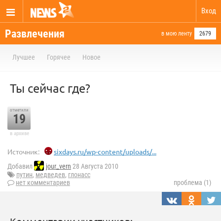
Вход
Развлечения
в мою ленту
2679
Лучшее
Горячее
Новое
Ты сейчас где?
отметили
19
в архиве
Источник:
sixdays.ru/wp-content/uploads/...
Добавил
jour_vern
28 Августа 2010
путин
,
медведев
,
глонасс
нет комментариев
проблема (1)