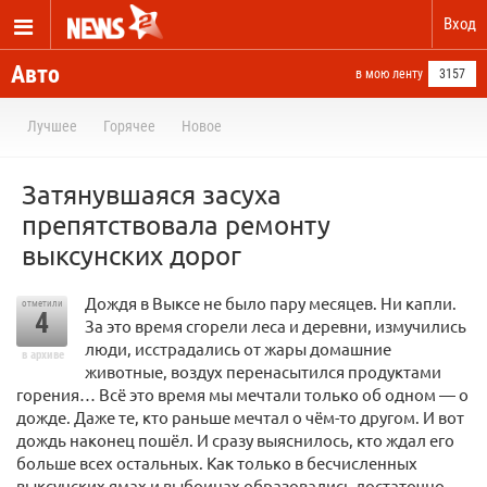
Вход
Авто
в мою ленту
3157
Лучшее
Горячее
Новое
Затянувшаяся засуха
препятствовала ремонту
выксунских дорог
Дождя в Выксе не было пару месяцев. Ни капли.
отметили
4
За это время сгорели леса и деревни, измучились
люди, исстрадались от жары домашние
в архиве
животные, воздух перенасытился продуктами
горения… Всё это время мы мечтали только об одном — о
дожде. Даже те, кто раньше мечтал о чём-то другом. И вот
дождь наконец пошёл. И сразу выяснилось, кто ждал его
больше всех остальных. Как только в бесчисленных
выксунских ямах и выбоинах образовались достаточно