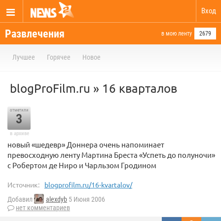
Вход
Развлечения
в мою ленту
2679
Лучшее
Горячее
Новое
blogProFilm.ru » 16 кварталов
отметили
3
в архиве
новый «шедевр» Доннера очень напоминает
превосходную ленту Мартина Бреста «Успеть до полуночи»
с Робертом де Ниро и Чарльзом Гродином
Источник:
blogprofilm.ru/16-kvartalov/
Добавил
alexdyb
5 Июня 2006
нет комментариев