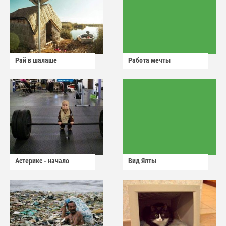
Рай в шалаше
Работа мечты
Астерикс - начало
Вид Ялты