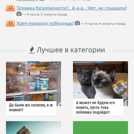
Техника безопасности?.. А-а-а... Нет, не слышали!
22
— 9 часов 3 минуты назад
Хрен природу победишь!
22
— 9 часов 4 минуты назад
Лучшее в категории
А может не будем его
Да были же сосиски, я ж
ловить, пусть тока
помню!!
поближе подойдет