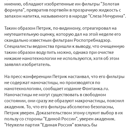
мнению, обладают изобретенные им фильтры "Золотая
формула", превратив портвейн в прозрачную жидкость с
запахом напитка, называемого в народе "Слеза Мичурина".
Таким образом Петрик, по-видимому, отреагировал на
неутешительную оценку, которую дал на этой неделе его
скандально известным фильтрам Роспотребнадзор.
Специалисты ведомства пришли к выводу, что очищенную
таким образом воду пить можно, однако при очистке
никакие нанотехнологии не используются, хотя об этом
заявлял изобретатель.
На пресс-конференции Петрик настаивал, что его фильтры
не содержат наночастицы, но производятся по
нанотехнологиям, сообщает издание Фонтанка.ru.
Наночастицы не могут существовать в свободном
состоянии, они сразу же образуют макрочастицы, пояснил
академик. То, что его фильтры абсолютно безопасны,
Петрик уверен. Доказательством этому служит выбор в их
пользу со стороны "Единой России", уверен академик.
"Неужели партия "Единая Россия" взялась бы