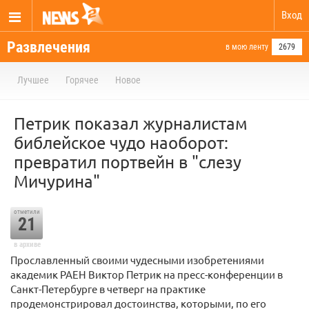
Вход
Развлечения
в мою ленту
2679
Лучшее
Горячее
Новое
Петрик показал журналистам
библейское чудо наоборот:
превратил портвейн в "слезу
Мичурина"
отметили
21
в архиве
Прославленный своими чудесными изобретениями
академик РАЕН Виктор Петрик на пресс-конференции в
Санкт-Петербурге в четверг на практике
продемонстрировал достоинства, которыми, по его