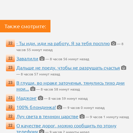
Также смотрите:
- Ты иди, иди на работу. Я за тебя посплю
22
— 8
часов 55 минут назад
Завалили
22
— 8 часов 56 минут назад
Дальше не поеду, чтобы не разрушать счастья
23
— 8 часов 57 минут назад
В глуши, во мраке заточенья, тянулись тихо дни
23
мои...
— 8 часов 58 минут назад
Маджонг
22
— 8 часов 59 минут назад
100% блондинка!
22
— 9 часов 0 минут назад
Луч света в темном царстве
22
— 9 часов 1 минуту назад
О качестве дорог, можно сообщить по этому
22
телефону
— 9 часов 2 минуты назад