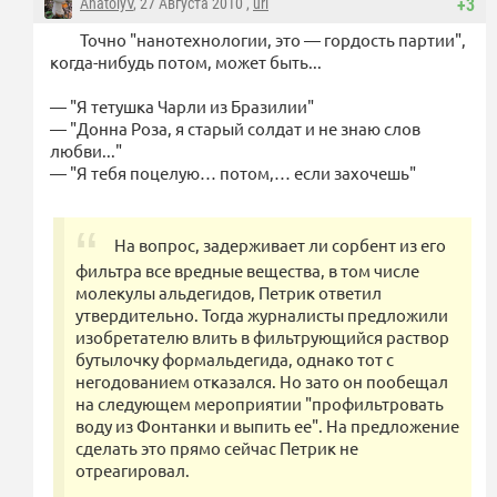
AnatolyV
, 27 Августа 2010 ,
url
+3
Точно "нанотехнологии, это — гордость партии",
когда-нибудь потом, может быть...
— "Я тетушка Чарли из Бразилии"
— "Донна Роза, я старый солдат и не знаю слов
любви..."
— "Я тебя поцелую… потом,… если захочешь"
На вопрос, задерживает ли сорбент из его
фильтра все вредные вещества, в том числе
молекулы альдегидов, Петрик ответил
утвердительно. Тогда журналисты предложили
изобретателю влить в фильтрующийся раствор
бутылочку формальдегида, однако тот с
негодованием отказался. Но зато он пообещал
на следующем мероприятии "профильтровать
воду из Фонтанки и выпить ее". На предложение
сделать это прямо сейчас Петрик не
отреагировал.