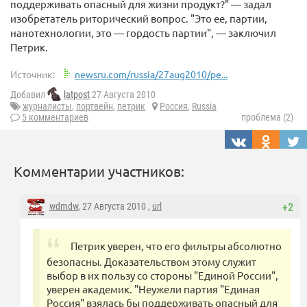
поддерживать опасный для жизни продукт?" — задал
изобретатель риторический вопрос. "Это ее, партии,
нанотехнологии, это — гордость партии", — заключил
Петрик.
Источник:
newsru.com/russia/27aug2010/pe...
Добавил
latpost
27 Августа 2010
журналисты
,
портвейн
,
петрик
Россия
,
Russia
5 комментариев
проблема (2)
Комментарии участников:
wdmdw
, 27 Августа 2010 ,
url
+2
Петрик уверен, что его фильтры абсолютно
безопасны. Доказательством этому служит
выбор в их пользу со стороны "Единой России",
уверен академик. "Неужели партия "Единая
Россия" взялась бы поддерживать опасный для