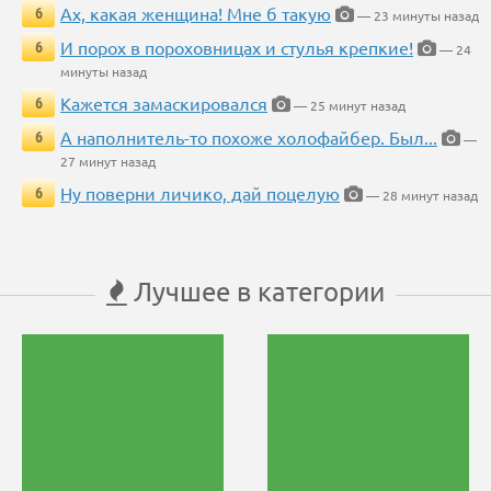
Ах, какая женщина! Мне б такую
6
— 23 минуты назад
И порох в пороховницах и стулья крепкие!
6
— 24
минуты назад
Кажется замаскировался
6
— 25 минут назад
А наполнитель-то похоже холофайбер. Был...
6
—
27 минут назад
Ну поверни личико, дай поцелую
6
— 28 минут назад
Лучшее в категории