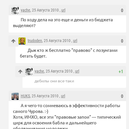
yache
, 25 Августа 2010 ,
url
0
По ходу дела на это еще и деньги из бюджета
выделяют?
trudoden
, 25 Августа 2010 ,
url
0
Дык кто ж бесплатно "правово" с лозунгами
бегать будет.
yache
, 25 Августа 2010 ,
url
+1
дебилы они все-таки
HUKS
, 25 Августа 2010 ,
url
0
А я чего-то сомневаюсь в эффективности работы
самого Чурова. :-)
Хотя, ИМХО, все эти "правовые запои" — типический
цирк для освоения бабла и дальнейшего
оболванивания молодежи.