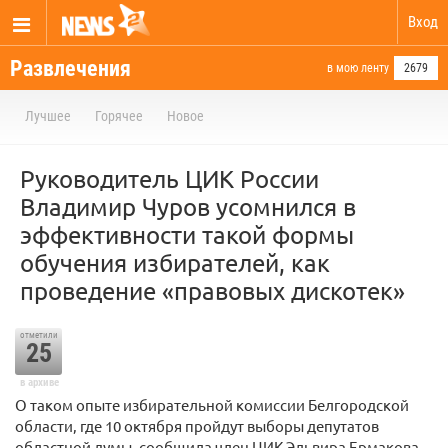
Вход
Развлечения
в мою ленту
2679
Лучшее
Горячее
Новое
Руководитель ЦИК России
Владимир Чуров усомнился в
эффективности такой формы
обучения избирателей, как
проведение «правовых дискотек»
отметили
25
в архиве
О таком опыте избирательной комиссии Белгородской
области, где 10 октября пройдут выборы депутатов
областной думы, сообщила член ЦИК Эльвира Ермакова