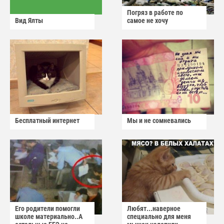
Погряз в работе по
Вид Ялты
самое не хочу
Бесплатный интернет
Мы и не сомневались
Его родители помогли
Любят...наверное
школе материально..А
специально для меня