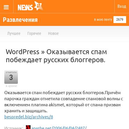
Вход
Развлечения
в мою ленту
2679
Лучшее
Горячее
Новое
WordPress » Оказывается спам
побеждает русских блоггеров.
отметили
3
в архиве
Оказывается спам побеждает русских блоггеров.Причём
парочка граждан отметила совпадение спамовой волны с
включением плагина akismet, который от спама призван
хранить и защищать.
bespredel.biz/archives/8
Источник:
apazhe.net/2006/06/04/2487/