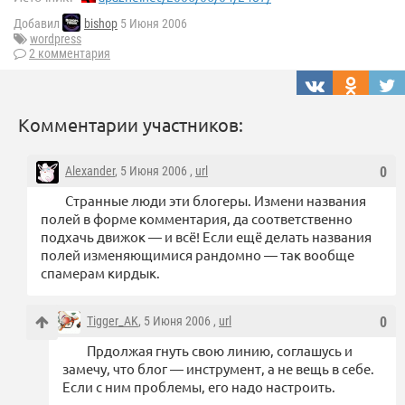
Добавил
bishop
5 Июня 2006
wordpress
2 комментария
Комментарии участников:
Alexander
, 5 Июня 2006 ,
url
0
Странные люди эти блогеры. Измени названия
полей в форме комментария, да соответственно
подхачь движок — и всё! Если ещё делать названия
полей изменяющимися рандомно — так вообще
спамерам кирдык.
Tigger_AK
, 5 Июня 2006 ,
url
0
Прдолжая гнуть свою линию, соглашусь и
замечу, что блог — инструмент, а не вещь в себе.
Если с ним проблемы, его надо настроить.