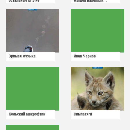
остальные ЕГЭ не
мышек налепили...
сдадут
Зримая музыка
Иван Чернов
Кольский ашкрофтин
Симпатяги