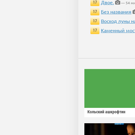
Двое.
17
— 54 ми
Без названия
17
Восход луны н
17
Каменный мос
17
Кольский ашкрофтин