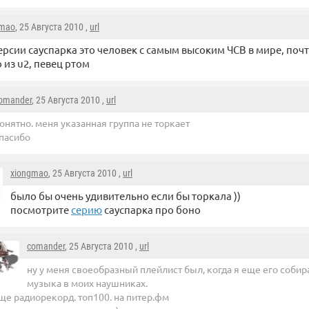
gmao
, 25 Августа 2010 ,
url
ерсии сауспарка это человек с самым высоким ЧСВ в мире, почт
 из u2, певец ртом
omander
, 25 Августа 2010 ,
url
онятно. меня указанная группа не торкает
пасибо
xiongmao
, 25 Августа 2010 ,
url
было бы очень удивительно если бы торкала ))
посмотрите
серию
сауспарка про боно
comander
, 25 Августа 2010 ,
url
ну у меня своеобразный плейлист был, когда я еще его собир
музыка в моих наушниках.
ще радиорекорд. топ100. на питер.фм