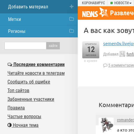
КОРОНАВИРУС
НОВОСТИ
Добавить материал
Развлеч
Метки
А вас как зову
Регионы
semen0v.livej
отметили
12
Добавил
funf
человека
в архиве
Последние комментарии
5 комментари
Читайте новости в телеграм
Сообщить об ошибке
Топ сайтов
Забаненные участники
Комментари
Правила
Частые вопросы
comander
Ночная тема
а кто эт