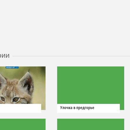
рии
Улочка в предгорье