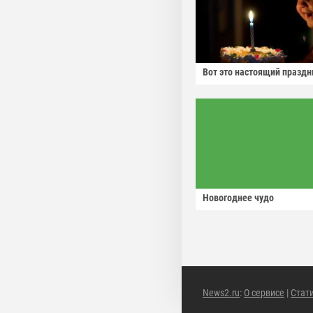
Вот это настоящий праздн
Новогоднее чудо
News2.ru
:
О сервисе
|
Стат