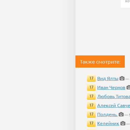
хо
Также смотрите:
Вид Ялты
17
— 
Иван Чернов
17
Любовь Титов
17
Алексей Савч
17
Полдень.
17
— 5
Келейник
17
— 