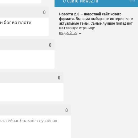
О сайте News2.ru
0
Новости 2.0 — новостной сайт нового
формата.
Вы сами выбираете интересные и
и бог во плоти
актуальные темы. Самые лучшие попадают
на главную страницу.
подробнее
→
0
0
0
ал. сейчас больше случайная