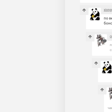
xion
по в
боно
c
п
с
ча