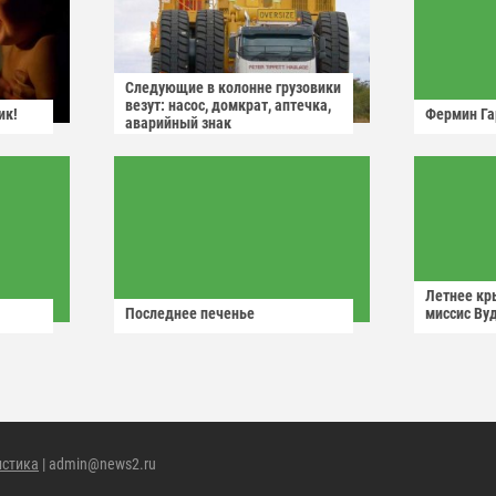
Следующие в колонне грузовики
везут: насос, домкрат, аптечка,
ик!
Фермин Га
аварийный знак
Летнее кр
Последнее печенье
миссис Ву
истика
| admin@news2.ru