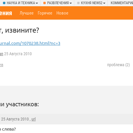
НАУКА И ТЕХНИКА
РАЗВЛЕЧЕНИЯ
КУХНЯ NEWS2
КОММЕНТАРИ
ения
Лучшее
Горячее
Новое
т, извините?
ournal.com/1070238.html?nc=3
an
25 Августа 2010
ев
проблема (2)
и участников:
, 25 Августа 2010 ,
url
о слева?