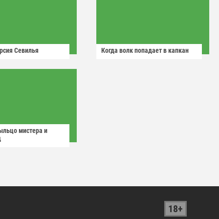
рсия Севилья
Когда волк попадает в капкан
ыльцо мистера и
д
18+