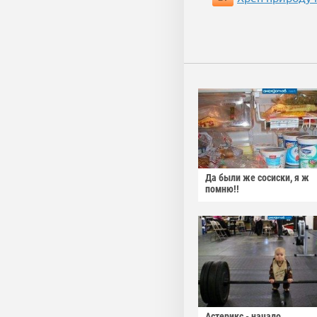
Да были же сосиски, я ж
помню!!
Астерикс - начало