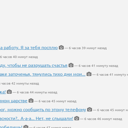
на работу. Я за тебя посплю
— 6 часов 39 минут назад
6 часов 40 минут назад
ду, чтобы не разрушать счастья
— 6 часов 41 минуту назад
аке заточенья, тянулись тихо дни мои...
— 6 часов 41 минуту 
 часов 42 минуты назад
ка!
— 6 часов 44 минуты назад
мном царстве
— 6 часов 45 минут назад
рог, можно сообщить по этому телефону
— 6 часов 45 минут н
ности?.. А-а-а... Нет, не слышали!
— 6 часов 46 минут назад
победишь!
— 6 часов 47 минут назад