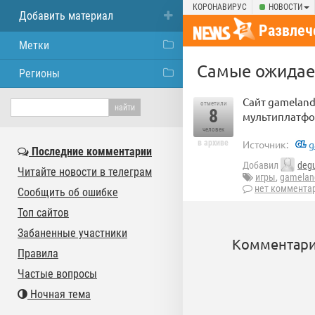
КОРОНАВИРУС
НОВОСТИ
Добавить материал
Развлеч
Метки
Самые ожидае
Регионы
Сайт gamelan
отметили
8
мультиплатфор
человек
в архиве
Источник:
g
Последние комментарии
Добавил
degu
Читайте новости в телеграм
игры
,
gamelan
нет коммента
Сообщить об ошибке
Топ сайтов
Забаненные участники
Комментари
Правила
Частые вопросы
Ночная тема