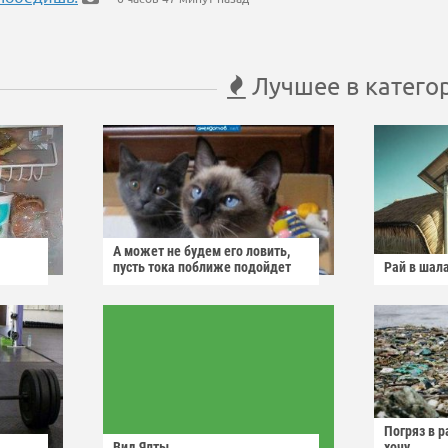
Лучшее в катего
А может не будем его ловить,
пусть тока поближе подойдет
Рай в шал
Погряз в р
Вид Ялты
хочу