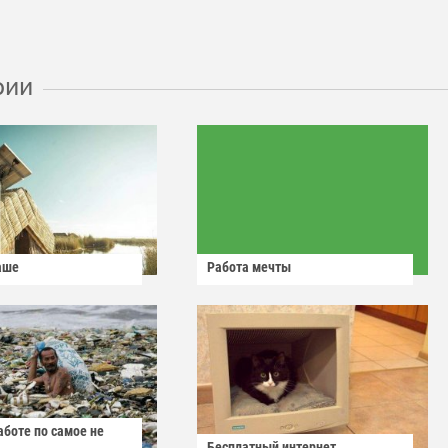
рии
аше
Работа мечты
аботе по самое не
Бесплатный интернет