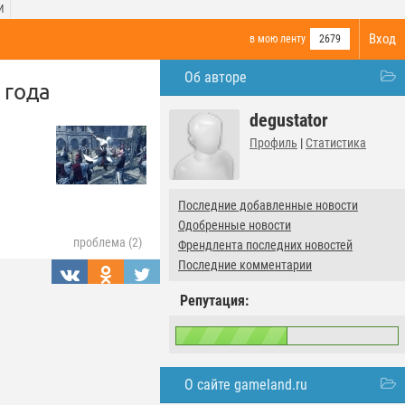
И
Вход
в мою ленту
2679
Об авторе
 года
degustator
Профиль
|
Статистика
Последние добавленные новости
Одобренные новости
проблема (2)
Френдлента последних новостей
Последние комментарии
Репутация:
О сайте gameland.ru