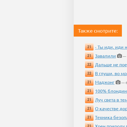
Также смотрите:
- Ты иди, иди 
21
Завалили
21
— 
Дальше не пое
22
В глуши, во мр
22
Маджонг
21
— 6
100% блондин
21
Луч света в те
21
О качестве до
21
Техника безопас
21
Хрен природу 
21