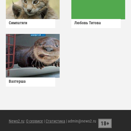
Симпатяги
Любовь Титова
Вахтерша
News2.ru
:
О сервисе
|
Статистика
| admin@news2.ru
18+