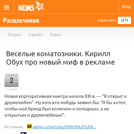
Вход
Развлечения
в мою ленту
2679
Лучшее
Горячее
Новое
Веселые коматозники. Кирилл
Обух про новый миф в рекламе
отметили
2
в архиве
Новая корпоративная мантра начала XXI в. — “Я открыт и
дружелюбен”. Ну хоть кто-нибудь заявил бы: “Я бы хотел,
чтобы мой бренд был колючим и холодным, а не
открытым и дружелюбным”.
Источник:
adme.ru/articles/2006/06/05/66...