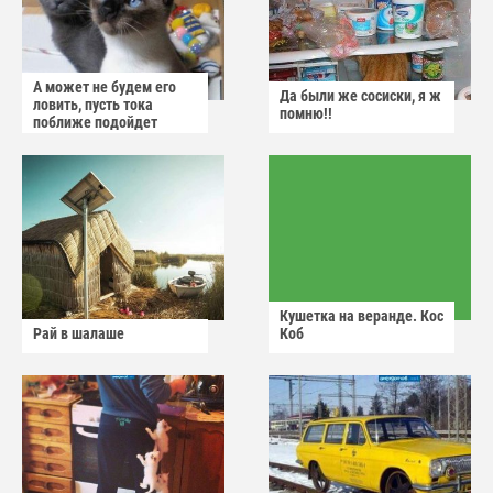
А может не будем его
Да были же сосиски, я ж
ловить, пусть тока
помню!!
поближе подойдет
Кушетка на веранде. Кос
Рай в шалаше
Коб