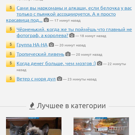
Сами вы наркоманы и алкаши, если белочка у вас
5
только с пьянкой ассоциируется. А я просто
красавица под...
— 17 минут назад
Чёрненький, когда же ты поймёшь что главный не
5
фотограф, а королева?
— 18 минут назад
Группа НА-НА
5
— 20 минут назад
Тропический ливень
5
— 20 минут назад
Когда денег больше, чем мозгов :)
5
— 22 минуты
назад
Ветер с моря дул
5
— 23 минуты назад
Лучшее в категории