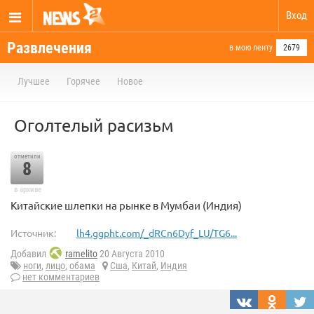
Вход
Развлечения
в мою ленту
2679
Лучшее
Горячее
Новое
Оголтелый расизьм
отметили
8
в архиве
Китайские шлепки на рынке в Мумбаи (Индия)
Источник:
lh4.ggpht.com/_dRCn6Dyf_LU/TG6...
Добавил
ramelito
20 Августа 2010
ноги
,
лицо
,
обама
Сша
,
Китай
,
Индия
нет комментариев