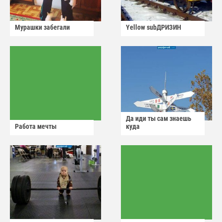
Мурашки забегали
Yellow subДРИЗИН
Да иди ты сам знаешь
Работа мечты
куда