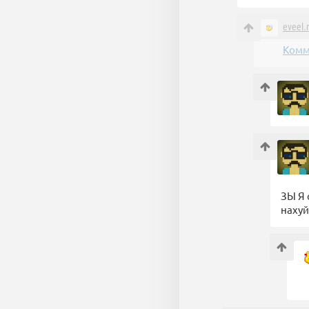
eveel
Комм
ЗЫ Я 
нахуй