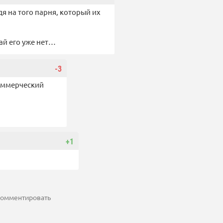
дя на того парня, который их
кай его уже нет…
-3
коммерческий
+1
 комментировать