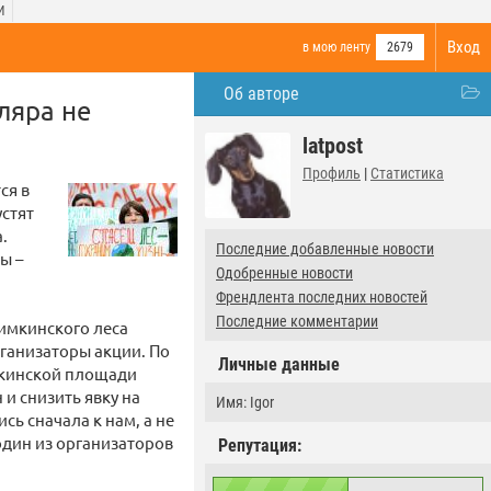
И
Вход
в мою ленту
2679
Об авторе
ляра не
latpost
Профиль
|
Статистика
ся в
устят
.
Последние добавленные новости
ы –
Одобренные новости
Френдлента последних новостей
Последние комментарии
Химкинского леса
рганизаторы акции. По
Личные данные
шкинской площади
и снизить явку на
Имя: Igor
сь сначала к нам, а не
 один из организаторов
Репутация: