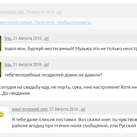
.myopenid.com
, 20 Августа 2010 ,
url
ентарий скрыт. Нажмите, чтобы показать.
lysь
, 21 Августа 2010 ,
url
пшол вон, буржуй неотесанный! Музыка это не только иност
lysь
, 21 Августа 2010 ,
url
тебе волшебных пиздюлей давно не давали?
сегодня на свадьбу иду, не порть, сука, мне настроение! Хотя 
. До свидания.
eveel.myopenid.com
, 21 Августа 2010 ,
url
Я тебе даже плюсик поставил. Вот скажи мне: ты чувств
районе ягодиц при чтении моих сообщений, или Русский 