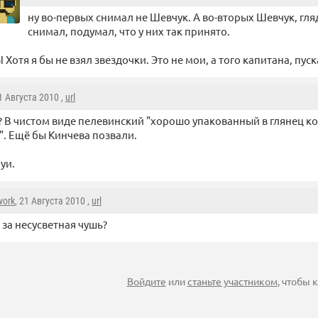
ну во-первых снимал не Шевчук. А во-вторых Шевчук, гля
снимал, подумал, что у них так принято.
 Хотя я бы не взял звездочки. Это не мои, а того капитана, пус
21 Августа 2010 ,
url
 В чистом виде пелевинский "хорошо упакованный в глянец 
". Ещё бы Кинчева позвали.
уи.
work
, 21 Августа 2010 ,
url
 за несусветная чушь?
Войдите
или
станьте участником
, чтобы