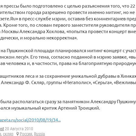
я прессы было подготовлено с целью разъяснения того, что 22
тельством города разрешено провести именно митинг, но не
зете.Ru» в пресс-службе мэрии, оставив без комментариев пр
. Кроме того, по словам первого заместителя руководителя п
 Москвы Александра Хохлова, «попытка провести концерт вме
дически, и морально некорректна».
 на Пушкинской площади планировался митинг-концерт с учас
нском лесу!». Его тема, согласно поданной в мэрию заявке, «
в человека и, в частности, права на благоприятную природную
ащитников леса и за сохранение уникальной дубравы в Химка
Александр Ф. Скляр, группы «Мегаполис», «Серьга», «Вежливый
была располагаться сразу за памятником Александру Пушкину.
рался музыкальный критик Артемий Троицкий.
azeta.ru/social/2010/08/19/34...
ost
20 Августа 2010
а
,
скляр
Россия
,
Russia