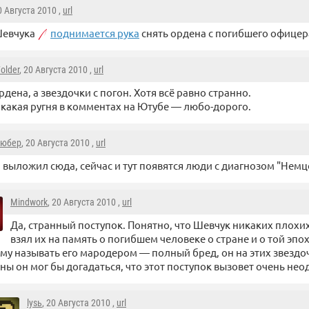
20 Августа 2010 ,
url
Шевчука
поднимается рука
снять ордена с погибшего офицер
older
, 20 Августа 2010 ,
url
рдена, а звездочки с погон. Хотя всё равно странно.
 какая ругня в комментах на Ютубе — любо-дорого.
юбер
, 20 Августа 2010 ,
url
 выложил сюда, сейчас и тут появятся люди с диагнозом "Немц
Mindwork
, 20 Августа 2010 ,
url
Да, странный поступок. Понятно, что Шевчук никаких плохих
взял их на память о погибшем человеке о стране и о той эпох
му называть его мародером — полный бред, он на этих звездоч
ны он мог бы догадаться, что этот поступок вызовет очень не
lysь
, 20 Августа 2010 ,
url