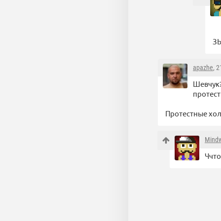
ЗЫ
apazhe
, 
Шевчук?
протест
Протестные хол
Mind
Ччто