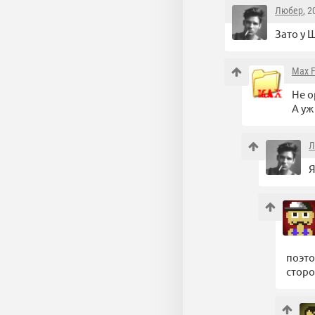
Любер
, 
Зато у 
Max F
Не о
А уж
Л
Я
поэто
сторо