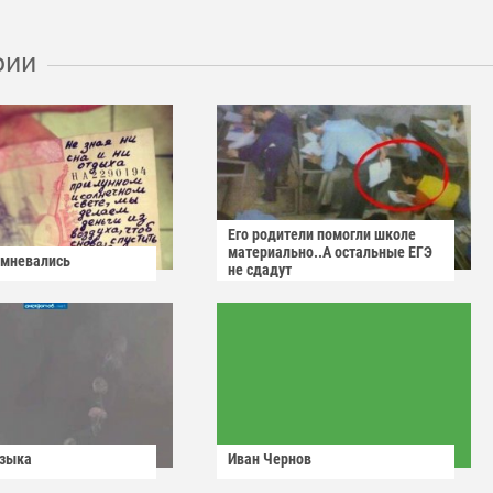
рии
Его родители помогли школе
материально..А остальные ЕГЭ
омневались
не сдадут
узыка
Иван Чернов