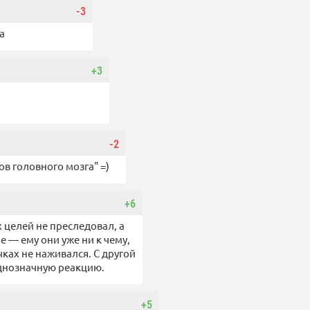
-3
а
+3
-2
ов головного мозга" =)
+6
 целей не преследовал, а
е — ему они уже ни к чему,
ках не наживался. С другой
однозначную реакцию.
+5