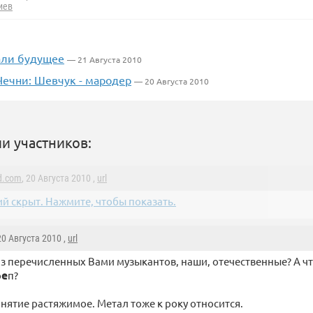
иев
али будущее
— 21 Августа 2010
Чечни: Шевчук - мародер
— 20 Августа 2010
и участников:
d.com
, 20 Августа 2010 ,
url
й скрыт. Нажмите, чтобы показать.
 20 Августа 2010 ,
url
из перечисленных Вами музыкантов, наши, отечественные? А ч
р
е
п?
нятие растяжимое. Метал тоже к року относится.