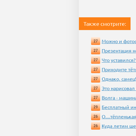
Также смотрите:
Можно и фотос
27
Презентация 
27
Что уставился?
27
Приходите тёт
27
Однако, самец!
27
Это нарисовал
27
Волга - машин
27
Бесплатный ин
29
О....тёпленькая
26
Куда летим ш
26