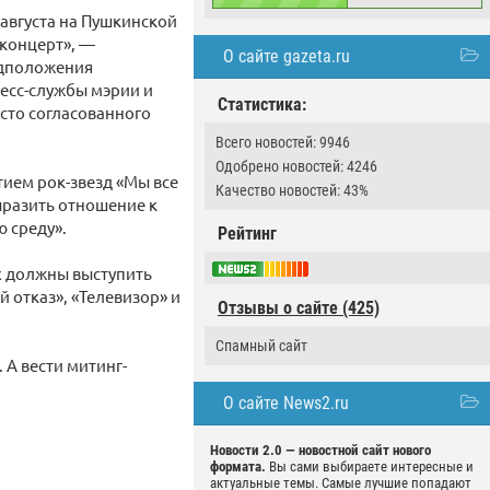
 августа на Пушкинской
 концерт», —
О сайте gazeta.ru
едположения
ресс-службы мэрии и
Статистика:
сто согласованного
Всего новостей: 9946
Одобрено новостей: 4246
тием рок-звезд «Мы все
Качество новостей: 43%
выразить отношение к
 среду».
Рейтинг
х должны выступить
 отказ», «Телевизор» и
Отзывы о сайте (425)
Спамный сайт
 А вести митинг-
О сайте News2.ru
Новости 2.0 — новостной сайт нового
формата.
Вы сами выбираете интересные и
актуальные темы. Самые лучшие попадают