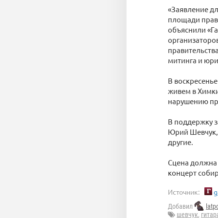
«Заявление дл
площади прави
объяснили «Га
организаторов
правительства
митинга и юри
В воскресенье
живем в Химки
нарушению пра
В поддержку з
Юрий Шевчук, 
другие.
Сцена должна 
концерт соби
Источник:
g
Добавил
latp
шевчук
,
гитар