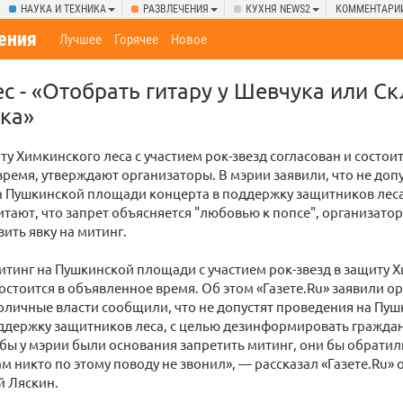
НАУКА И ТЕХНИКА
РАЗВЛЕЧЕНИЯ
КУХНЯ NEWS2
КОММЕНТАРИ
ения
Лучшее
Горячее
Новое
с - «Отобрать гитару у Шевчука или Ск
ка»
ту Химкинского леса с участием рок-звезд согласован и состоит
ремя, утверждают организаторы. В мэрии заявили, что не доп
а Пушкинской площади концерта в поддержку защитников леса
тают, что запрет объясняется "любовью к попсе", организатор
ить явку на митинг.
тинг на Пушкинской площади с участием рок-звезд в защиту 
состоится в объявленное время. Об этом «Газете.Ru» заявили о
оличные власти сообщили, что не допустят проведения на Пу
ддержку защитников леса, с целью дезинформировать граждан 
 бы у мэрии были основания запретить митинг, они бы обратили
нам никто по этому поводу не звонил», — рассказал «Газете.Ru»
й Ляскин.