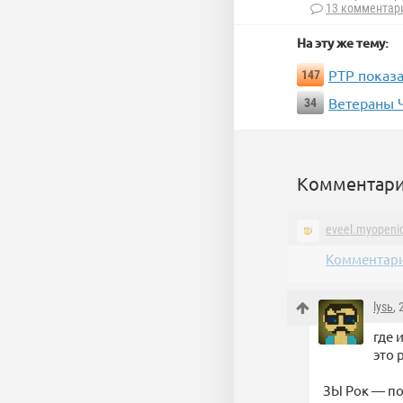
13 комментар
На эту же тему:
РТР показ
147
Ветераны 
34
Комментари
eveel.myopeni
Комментари
lysь
,
где 
это 
ЗЫ Рок — по