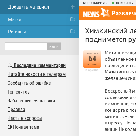
КОРОНАВИРУС
НОВОСТИ
Добавить материал
Развлеч
Метки
Химкинский ле
Регионы
поднимется ру
Митинг в защи
отметили
64
объявленное в
проведения н
Последние комментарии
человека
в архиве
Музыканты счи
Читайте новости в телеграм
желанием сниз
Сообщить об ошибке
Воскресный ми
Топ сайтов
согласован и 
Забаненные участники
их мнению, ст
Правила
концерта в по
митинг. «Если
Частые вопросы
в прессу. Но 
Ночная тема
акции Никола