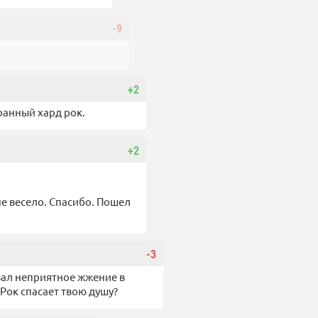
-9
+2
ранный хард рок.
+2
мне весело. Спасибо. Пошел
-3
овал неприятное жжение в
Рок спасает твою душу?