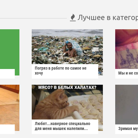
Лучшее в катего
Погряз в работе по самое не
хочу
Мы и не с
Любят...наверное специально
для меня мышек налепили...
Зримая м