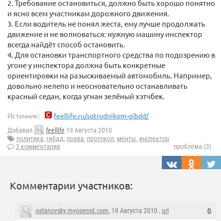
2. Требование остановиться, должно быть хорошо понятно
и ясно всем участникам дорожного движения.
3. Если водитель не понял жеста, ему лучше продолжать
движение и не волноваться: нужную машину инспектор
всегда найдёт способ остановить.
4. Для остановки транспортного средства по подозрению в
угоне у инспектора должна быть конкретные
ориентировки на разыскиваемый автомобиль. Например,
довольно нелепо и неосновательно останавливать
красный седан, когда угнан зелёный хэтчбек.
Источник:
feellife.ru/sotrudnikom-gibdd/
Добавил
feellife
19 Августа 2010
политика
,
гибдд
,
права
,
протокол
,
менты
,
инспектор
3 комментария
проблема (3)
Комментарии участников:
ostanovsky.myopenid.com
, 19 Августа 2010 ,
url
0