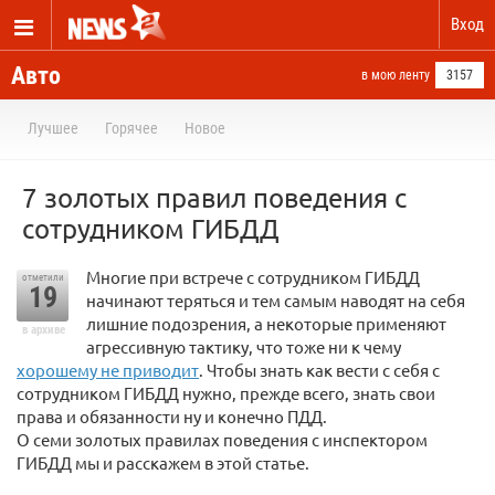
Вход
Авто
в мою ленту
3157
Лучшее
Горячее
Новое
7 золотых правил поведения с
сотрудником ГИБДД
Многие при встрече с сотрудником ГИБДД
отметили
19
начинают теряться и тем самым наводят на себя
лишние подозрения, а некоторые применяют
в архиве
агрессивную тактику, что тоже ни к чему
хорошему не приводит
. Чтобы знать как вести с себя с
сотрудником ГИБДД нужно, прежде всего, знать свои
права и обязанности ну и конечно ПДД.
О семи золотых правилах поведения с инспектором
ГИБДД мы и расскажем в этой статье.