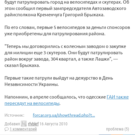
будут патрулировать город на велосипедах и скутерах. Об
этом сообщил первый зампредседателя Автозаводского
райисполкома Кременчуга Григорий Брыжаха.
По его словам, первые 5 велосипедов за деньги спонсоров
уже приобретены для патрулирования района.
"Теперь мы договорились с колесным заводом о закупке
для милиции еще 3 скутеров. Они будут патрулировать
район вокруг завода, 304 квартал, а также Лашки", —
сказал Брыжаха.
Первые такие патрули выйдут на дежурство в День
Независимости Украины.
Напомним, в апреле сообщалось, что одесcкие
ГАИ также
пересядут на велосипеды
.
Источник:
forcar.org.ua/showthread.php?t...
Добавил
rfvbkrf
16 Августа 2010
1 комментарий
проблема (5)