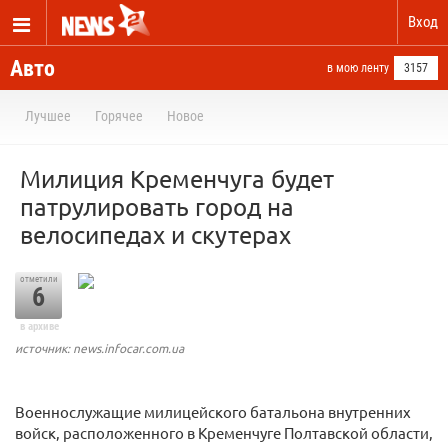
Вход
Авто
в мою ленту
3157
Лучшее
Горячее
Новое
Милиция Кременчуга будет
патрулировать город на
велосипедах и скутерах
отметили
6
в архиве
источник: news.infocar.com.ua
Военнослужащие милицейского батальона внутренних
войск, расположенного в Кременчуге Полтавской области,