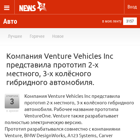
Вход
Авто
в мою ленту
3157
Лучшее
Горячее
Новое
Компания Venture Vehicles Inc
представила прототип 2-х
местного, 3-х колёсного
гибридного автомобиля.
Компания Venture Vehicles Inc представила
отметили
3
прототип 2-х местного, 3-х колёсного гибридного
автомобиля. Рабочее название прототипа
в архиве
VentureOne. Venture также разрабатывает
полностью электрическую версию.
Прототип разрабатывался совместно с компаниями
Venture, BMW DesignWorks, A123 Systems, Carver