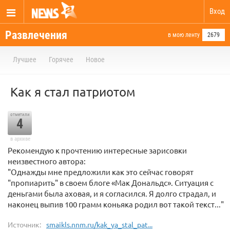
Вход
Развлечения
в мою ленту
2679
Лучшее
Горячее
Новое
Как я стал патриотом
отметили
4
в архиве
Рекомендую к прочтению интересные зарисовки
неизвестного автора:
"Однажды мне предложили как это сейчас говорят
"пропиарить" в своем блоге «Мак Дональдс». Ситуация с
деньгами была аховая, и я согласился. Я долго страдал, и
наконец выпив 100 грамм коньяка родил вот такой текст..."
Источник:
smaikls.nnm.ru/kak_ya_stal_pat...