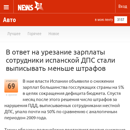
Вход
Авто
в мою ленту
3157
Лучшее
Горячее
Новое
В ответ на урезание зарплаты
сотрудники испанской ДПС стали
выписывать меньше штрафов
В мае власти Испании объявили о снижении
отметили
69
зарплат большинства госслужащих страны на 5%
в целях сокращения дефицита бюджета. Спустя
в архиве
месяц после этого решения число штрафов за
нарушения ПДД, выписываемых сотрудниками местной
ДПС, упало почти на 50% по сравнению с аналогичным
периодом 2009 года.
Таким образом полицейские протестуют против снижения