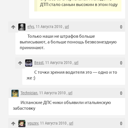
ДТП стало самым высоким в этом году
efys
, 11 Августа 2010 ,
url
0
Только наши не штрафов больше
выписывают, а больше помощь безвозмездную
принимают.
Beast
, 11 Августа 2010 ,
url
0
С точки зрения водителя это — одно и то
же :)
Technician
, 11 Августа 2010 ,
url
0
Испанские ДПС-ники объявили итальянскую
забастовку
vguzev
, 11 Августа 2010 ,
url
0