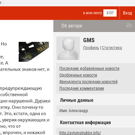
И
Вход
в мою ленту
3157
Об авторе
GMS
. Но
Профиль
|
Статистика
е,
е. А
вательных знаков нет, и
Последние добавленные новости
Одобренные новости
Френдлента последних новостей
му предупреждающую
Последние комментарии
 собственной
Личные данные
ации нарушений. Дураки
етку. Они почему-то
Имя: Александр
 Это, кстати, одна из
и, уверяя окружающих и
Контактная информация
но, что от
, впрочем, и никакой
http://avtoinstruktor.info/