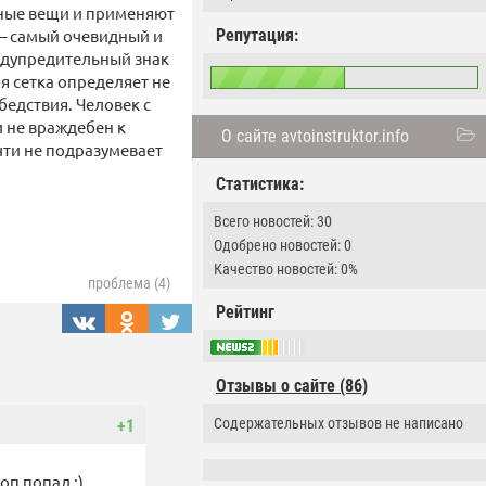
жные вещи и применяют
е – самый очевидный и
Репутация:
едупредительный знак
я сетка определяет не
бедствия. Человек с
и не враждебен к
О сайте avtoinstruktor.info
чти не подразумевает
Статистика:
Всего новостей: 30
Одобрено новостей: 0
Качество новостей: 0%
проблема (4)
Рейтинг
Отзывы о сайте (86)
Содержательных отзывов не написано
+1
оп попал ;)