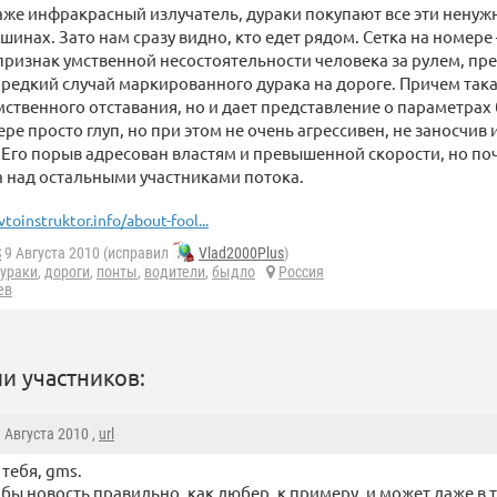
даже инфракрасный излучатель, дураки покупают все эти нену
ашинах. Зато нам сразу видно, кто едет рядом. Сетка на номер
ризнак умственной несостоятельности человека за рулем, пр
едкий случай маркированного дурака на дороге. Причем така
мственного отставания, но и дает представление о параметрах 
ре просто глуп, но при этом не очень агрессивен, не заносчив 
го порыв адресован властям и превышенной скорости, но по
 над остальными участниками потока.
vtoinstruktor.info/about-fool...
S
9 Августа 2010 (исправил
Vlad2000Plus
)
ураки
,
дороги
,
понты
,
водители
,
быдло
Россия
ев
и участников:
9 Августа 2010 ,
url
 тебя, gms.
 бы новость правильно, как любер, к примеру, и может даже в т