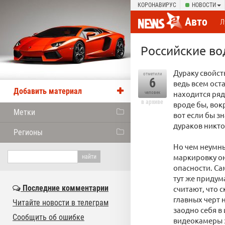
КОРОНАВИРУС
НОВОСТИ
Авто
Л
Российские во
Дураку свойст
отметили
6
ведь всем ост
Добавить материал
находится ряд
человек
в архиве
вроде бы, вокр
Метки
вот если бы з
дураков никто
Регионы
Но чем неумн
маркировку о
опасности. Са
тут же придум
Последние комментарии
считают, что 
главных черт 
Читайте новости в телеграм
заодно себя в
Сообщить об ошибке
видеокамеры з