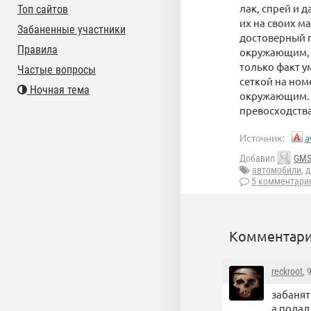
лак, спрей и 
Топ сайтов
их на своих м
Забаненные участники
достоверный п
Правила
окружающим, р
только факт у
Частые вопросы
сеткой на номе
Ночная тема
окружающим. Е
превосходства
Источник:
a
Добавил
GM
автомобили
,
д
5 комментари
Комментари
reckroot
, 
забанят
а подал