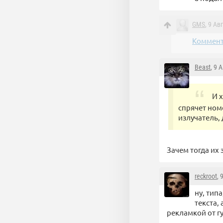
GMS
, 9 Ав
Коммент
Beast
, 9 
И 
спрячет ном
излучатель,
Зачем тогда их
reckroot
, 
ну, тип
текста,
рекламкой от гу