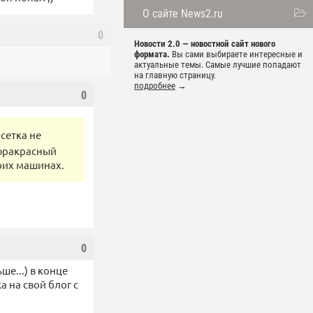
О сайте News2.ru
0
Новости 2.0 — новостной сайт нового
формата.
Вы сами выбираете интересные и
актуальные темы. Самые лучшие попадают
на главную страницу.
подробнее
→
0
сетка не
нфракрасный
оих машинах.
0
ше...) в конце
а на свой блог с