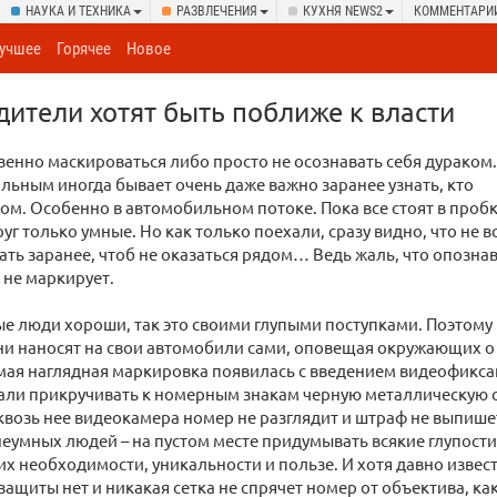
НАУКА И ТЕХНИКА
РАЗВЛЕЧЕНИЯ
КУХНЯ NEWS2
КОММЕНТАРИ
учшее
Горячее
Новое
дители хотят быть поближе к власти
венно маскироваться либо просто не осознавать себя дураком
альным иногда бывает очень даже важно заранее узнать, кто
ом. Особенно в автомобильном потоке. Пока все стоят в пробк
уг только умные. Но как только поехали, сразу видно, что не вс
нать заранее, чтоб не оказаться рядом… Ведь жаль, что опозна
 не маркирует.
ые люди хороши, так это своими глупыми поступками. Поэто
ни наносят на свои автомобили сами, оповещая окружающих о
мая наглядная маркировка появилась с введением видеофикс
али прикручивать к номерным знакам черную металлическую с
сквозь нее видеокамера номер не разглядит и штраф не выпишет.
неумных людей – на пустом месте придумывать всякие глупост
 их необходимости, уникальности и пользе. И хотя давно извест
ащиты нет и никакая сетка не спрячет номер от объектива, как