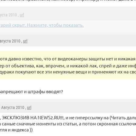
густа 2010 ,
url
арий скрыт. Нажмите, чтобы показать.
Августа 2010 ,
url
хотя давно известно, что от видеокамеры защиты нет и никакая 
ер от объектива, как, впрочем, и никакой лак, спрей и даже и
 дураки покупают все эти ненужные вещи и применяют их на св
 запрещают и штрафы вводят?
9 Августа 2010 ,
url
а, ЭКСКЛЮЗИВ НА NEWS2.RU!!!, и не гиперссылку на (Читать даль
 а самые смачные моменты из статьи, а потом скромная ссылочк
гля и яндекса ))