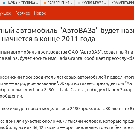
НАУКА И ТЕХНИКА
РАЗВЛЕЧЕНИЯ
КУХНЯ NEWS2
КОММЕНТАРИ
учшее
Горячее
Новое
ый автомобиль "АвтоВАЗа" будет наз
 начнется в конце 2011 года
ный автомобиль производства ОАО "АвтоВАЗ", созданный на
a Kalina, будет носить имя Lada Granta, сообщает пресс-служб
ссийский производитель легковых автомобилей подвел итоги
ине — народное название". Жюри во главе с президентом "Ав
рало имя для Lada 2190 — Lada Granta, победил Павел Захаро
сообщении.
чшее имя для новой модели Lada 2190 проходил с 30 июня по 8
рсе приняли участие около 48,77 тысячи человек, которые пре
мобиля, из них 36,42 тысячи — оригинальные, то есть без повт