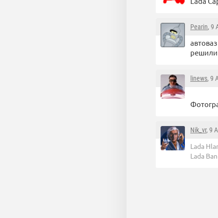
Lada Ca
Pearin
, 9
автоваз
решили 
linews
, 9
Фотогра
Nik_vr
, 9 
Lada Hla
Lada Ban