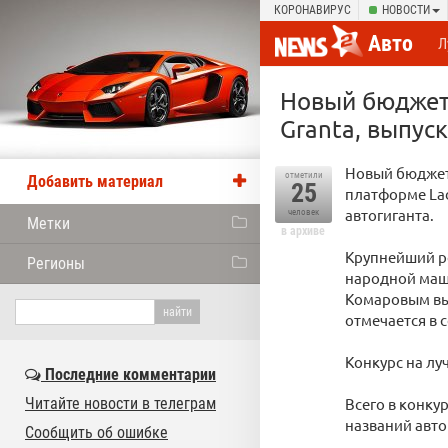
КОРОНАВИРУС
НОВОСТИ
Авто
Л
Новый бюджетн
Granta, выпуск
Новый бюджет
отметили
Добавить материал
25
платформе Lad
автогиганта.
человек
Метки
в архиве
Крупнейший ро
Регионы
народной маш
Комаровым выб
отмечается в 
Конкурс на лу
Последние комментарии
Читайте новости в телеграм
Всего в конку
названий авто
Сообщить об ошибке