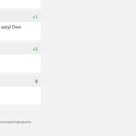
+1
м шоу! Они
+3
0
 комментировать