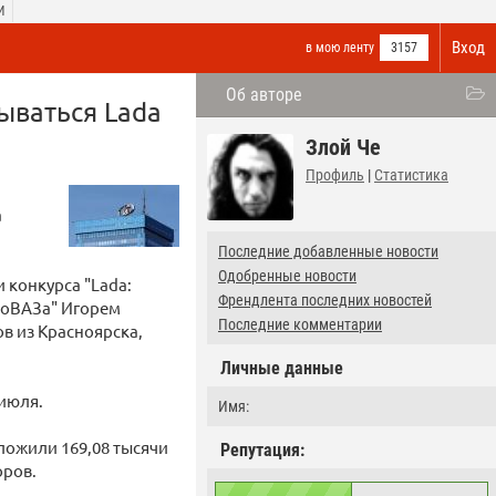
И
Вход
в мою ленту
3157
Об авторе
ываться Lada
Злой Че
Профиль
|
Статистика
а
Последние добавленные новости
Одобренные новости
 конкурса "Lada:
Френдлента последних новостей
тоВАЗа" Игорем
Последние комментарии
в из Красноярска,
Личные данные
 июля.
Имя:
дложили 169,08 тысячи
Репутация:
оров.