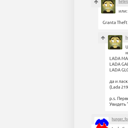
heter
или:
Grantа Theft
h
U
н
LADA MA
LADA GA
LADA GL
да и лас
(Lada 2
p.s. Пер
Увидеть
hunger_fo