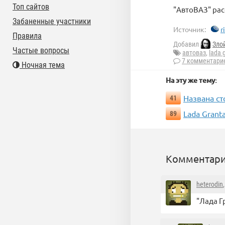
Топ сайтов
"АвтоВАЗ" рас
Забаненные участники
Источник:
r
Правила
Добавил
Зло
Частые вопросы
автоваз
,
lada 
7 комментари
Ночная тема
На эту же тему:
Названа ст
41
Lada Grant
89
Комментари
heterodin
"Лада Г