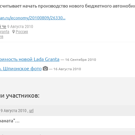
считывает начать производство нового бюджетного автомобиля
ian.ru/economy/20100809/26330...
й Че
9 Августа 2010
granta
Россия
ев
оимость новой Lada Granta
— 16 Сентября 2010
a. Шпионское фото
— 16 Августа 2010
и участников:
, 9 Августа 2010 ,
url
раната"…