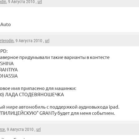
odin
, 9 Августа 2010 ,
url
 Auto
eterodin
, 9 Августа 2010 ,
url
PD:
аверное придумывали такие варианты в контесте
SHINA
RANTIYA
ONASSIA
ковое имя припасено для машинки:
190) ЛАДА СТОДЕВЯНОШЕЧКА
вый мире автомобиль с поддержкой аудиовыхода ipad.
 "ПИЛИЦЕЙСКУЮ" GRANTу будет для меня событием.
rce
, 9 Августа 2010 ,
url