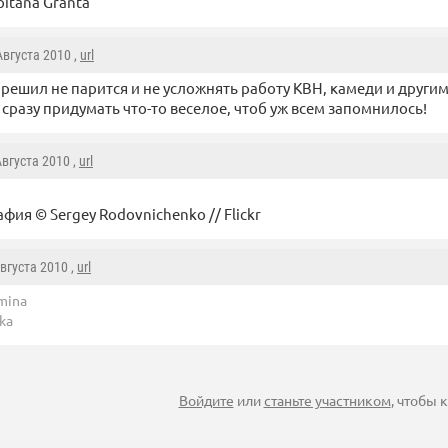
pitana Granta
 Августа 2010 ,
url
 решил не парится и не усложнять работу КВН, камеди и други
сразу придумать что-то веселое, чтоб уж всем запомнилось!
 Августа 2010 ,
url
фия © Sergey Rodovnichenko // Flickr
Августа 2010 ,
url
mina
ka
Войдите
или
станьте участником
, чтобы