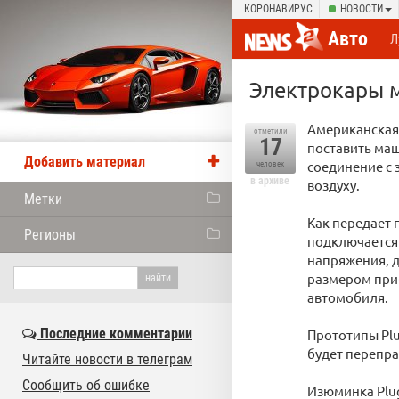
КОРОНАВИРУС
НОВОСТИ
Авто
Л
Электрокары м
Американская 
отметили
17
поставить маш
Добавить материал
соединение с 
человек
в архиве
воздуху.
Метки
Как передает 
Регионы
подключается 
напряжения, д
размером приб
автомобиля.
Последние комментарии
Прототипы Plu
будет перепра
Читайте новости в телеграм
Сообщить об ошибке
Изюминка Plug