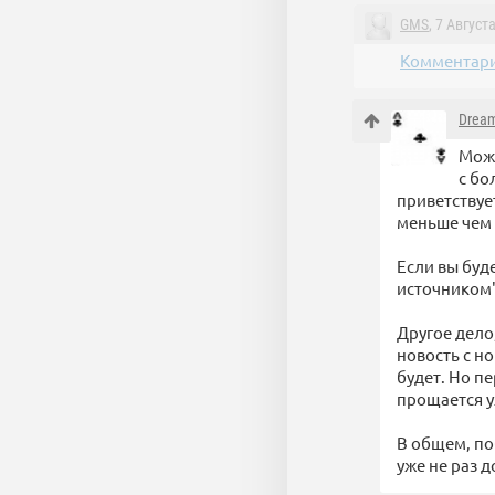
GMS
, 7 Август
Комментари
Drea
Можн
с бо
приветствует
меньше чем ц
Если вы буд
источником",
Другое дело
новость с н
будет. Но п
прощается 
В общем, по
уже не раз 