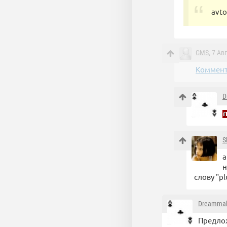
avto
GMS
, 7 Ав
Коммент
D
S
а
н
слову "pl
Dreammak
Предлож