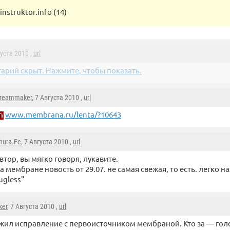
instruktor.info (14)
густа 2010 ,
url
арий скрыт. Нажмите, чтобы показать.
reammaker
, 7 Августа 2010 ,
url
www.membrana.ru/lenta/?10643
hura.Fe
, 7 Августа 2010 ,
url
втор, вы мягко говоря, лукавите.
а мембране новость от 29.07. не самая свежая, то есть. легко 
ugless"
er
, 7 Августа 2010 ,
url
ил исправление с первоисточником мембраной. Кто за — гол