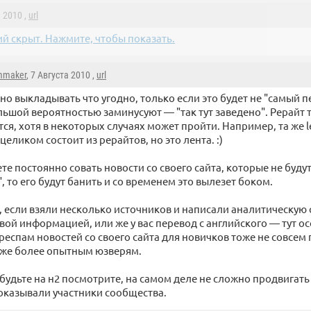
а 2010 ,
url
й скрыт. Нажмите, чтобы показать.
mmaker
, 7 Августа 2010 ,
url
о выкладывать что угодно, только если это будет не "самый п
льшой вероятностью заминусуют — "так тут заведено". Рерайт 
ся, хотя в некоторых случаях может пройти. Например, та же l
еликом состоит из рерайтов, но это лента. :)
ете постоянно совать новости со своего сайта, которые не буд
 то его будут банить и со временем это вылезет боком.
, если взяли несколько источников и написали аналитическую
овой информацией, или же у вас перевод с английского — тут о
ереспам новостей со своего сайта для новичков тоже не совсем
уже более опытным юзверям.
будьте на н2 посмотрите, на самом деле не сложно продвигать 
доказывали участники сообщества.