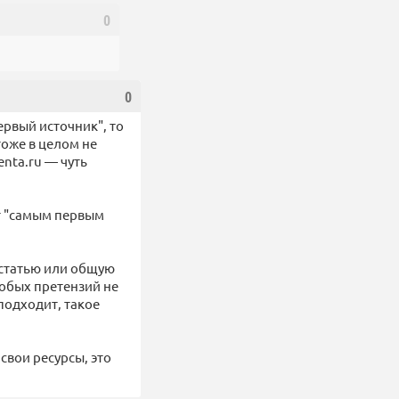
0
0
ервый источник", то
тоже в целом не
enta.ru — чуть
ут "самым первым
 статью или общую
собых претензий не
 подходит, такое
свои ресурсы, это