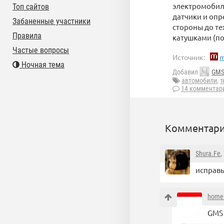
электромобиля
Топ сайтов
датчики и оп
Забаненные участники
стороны до те
Правила
катушками (по
Частые вопросы
Источник:
m
Ночная тема
Добавил
GM
автомобили
,
т
14 комментар
Комментари
Shura.Fe
,
исправь
hom
GMS 