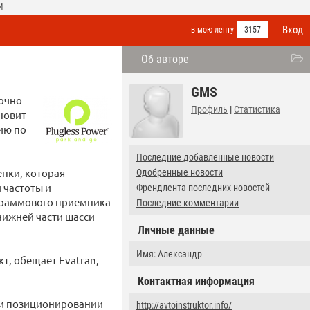
И
Вход
в мою ленту
3157
Об авторе
GMS
точно
Профиль
|
Статистика
ановит
ию по
Последние добавленные новости
енки, которая
Одобренные новости
 частоты и
Френдлента последних новостей
ограммового приемника
Последние комментарии
нижней части шасси
Личные данные
Имя: Александр
т, обещает Evatran,
Контактная информация
ом позиционировании
http://avtoinstruktor.info/