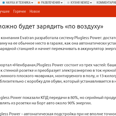
НАУКА И ТЕХНИКА
РАЗВЛЕЧЕНИЯ
КУХНЯ NEWS2
КОММЕНТАРИ
учшее
Горячее
Новое
ожно будет зарядить «по воздуху»
компания Evatran разработала систему Plugless Power: доста
ину на ее обычное место в гараже, как она автоматически уст
зарядной станцией и начнет перекачивать в аккумулятор энерг
портал «Мембрана»,Plugless Power состоит из трех частей: баш
к стенной розетке и преобразует электроэнергию в ток нужной
линного плоского «коврика», монтируемого в полу, и 13-кил
лизительно с коробку для обуви, который устанавливается в 
gless Power показали КПД передачи в 80%, но серийный продук
влять из розетки на борт авто около 90% энергии.
less Power – автоматическая подстройка при не вполне точн