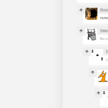
Shura
голо
Лима
Вы ко
D
с